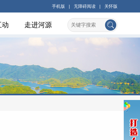
手机版
|
无障碍阅读
|
关怀版
互动
走进河源