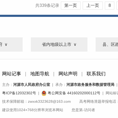
共339条记录
第一页
上一页
8
府
省内地级以上市
县、区
网站记事
|
地图导航
|
网站声明
|
联系我们
主办：
河源市人民政府办公室
| 承办：
河源市政务服务和数据管理局
|
粤ICP备12032302号
|
粤公网安备 44160202000112号
| 网站标识
技术保障邮箱：zwxxk3323628@163.com 高考网络泄题举报电话：07
建议使用1024×768分辨率浏览本网站 您是第
-
访问者