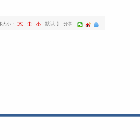
大
默认
体大小：
中
小
】 分享