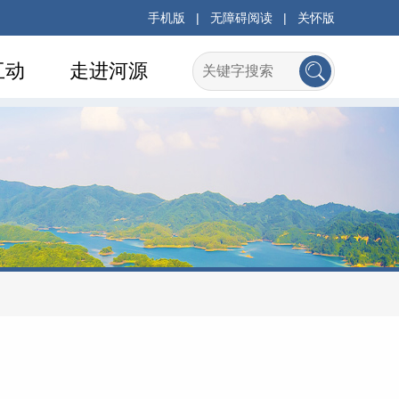
手机版
|
无障碍阅读
|
关怀版
互动
走进河源