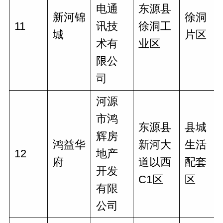
电通
东源县
新河锦
徐洞
11
讯技
徐洞工
城
片区
术有
业区
限公
司
河源
市鸿
东源县
县城
辉房
鸿益华
新河大
生活
12
地产
府
道以西
配套
开发
C1区
区
有限
公司