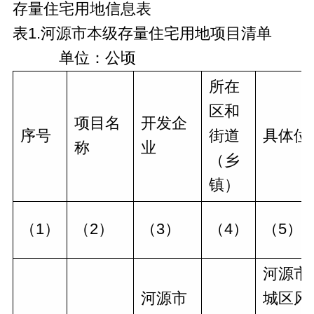
存量住宅用地信息表
表1.河源市本级存量住宅用地项目清单
单位：公顷
所在
区和
项目名
开发企
序号
街道
具体位
称
业
（乡
镇）
（1）
（2）
（3）
（4）
（5）
河源市
河源市
城区风