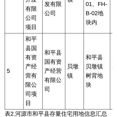
发有限
01、FH-
有限
公司
B-02地
公司
块内
项目
和平
县国
和平县
有资
和平县
国有资
产经
贝墩
贝墩镇
5
产经营
营有
镇
树背地
有限公
限公
块
司
司项
目
表2.河源市和平县存量住宅用地信息汇总