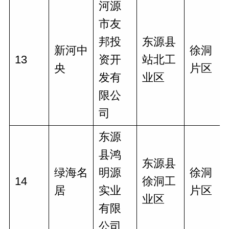
河源
市友
邦投
东源县
新河中
徐洞
13
资开
站北工
央
片区
发有
业区
限公
司
东源
县鸿
东源县
绿海名
明源
徐洞
14
徐洞工
居
实业
片区
业区
有限
公司