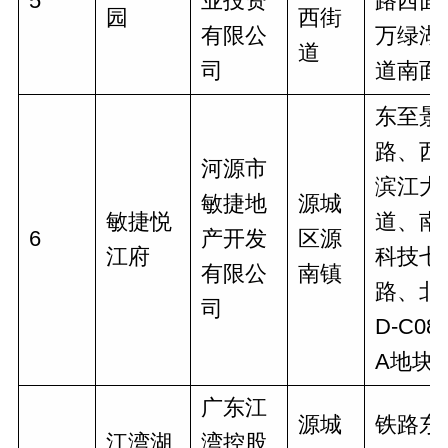
5
业投资
路西面
园
西街
有限公
万绿湖
道
司
道南面
东至景
路、西
河源市
滨江大
敏捷地
源城
敏捷悦
道、南
6
产开发
区源
江府
科技七
有限公
南镇
路、北
司
D-C08-
A地块
广东江
源城
铁路东
江湾湖
湾控股