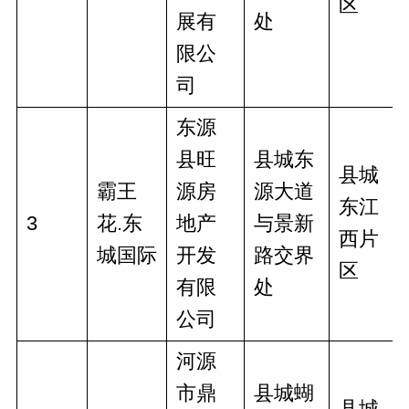
区
展有
处
限公
司
东源
县旺
县城东
县城
霸王
源房
源大道
东江
3
花.东
地产
与景新
西片
城国际
开发
路交界
区
有限
处
公司
河源
市鼎
县城蝴
县城