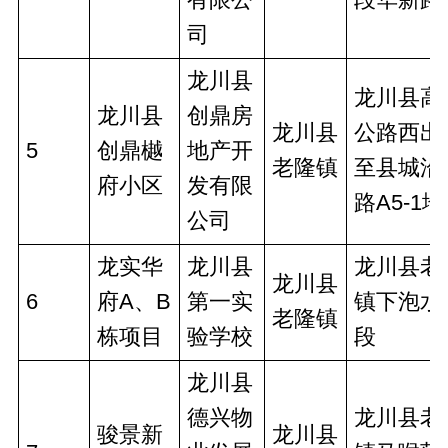
司
龙川县
龙川县高
龙川县
创鼎房
龙川县
公路西出
5
创鼎樾
地产开
老隆镇
至县城沿
府小区
发有限
路A5-1
公司
龙实华
龙川县
龙川县老
龙川县
6
府A、B
第一实
镇下泡水
老隆镇
栋项目
验学校
段
龙川县
德兴物
龙川县老
骏景新
龙川县