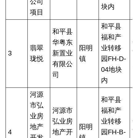
公司
块内
项目
和平县
和平县
福和产
华粤东
翡翠
阳明
业转移
3
新置业
珑悦
镇
园FH-D-
有限公
04地块
司
内
河源
和平县
市弘
河源市
福和产
业房
弘业房
业转移
地产
阳明
4
地产开
园FH-B-
开发
镇