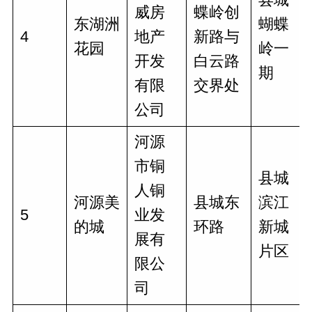
威房
蝶岭创
东湖洲
蝴蝶
4
地产
新路与
花园
岭一
开发
白云路
期
有限
交界处
公司
河源
市铜
县城
人铜
河源美
县城东
滨江
5
业发
的城
环路
新城
展有
片区
限公
司