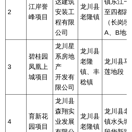
达建筑
镇东江一
江岸誉
龙川县
2
安装工
至四都路
峰项目
老隆镇
程有限
（长岗埂
公司
A、B地
龙川星
龙川县
碧桂园
系房地
老隆
龙川县马
3
凤凰上
产
镇、丰
莲地段
城项目
开发有
稔镇
限公司
龙川县
森翔实
龙川县老
育新花
龙川县
4
业发展
镇水头塘
园项目
老隆镇
有限公
段华新路