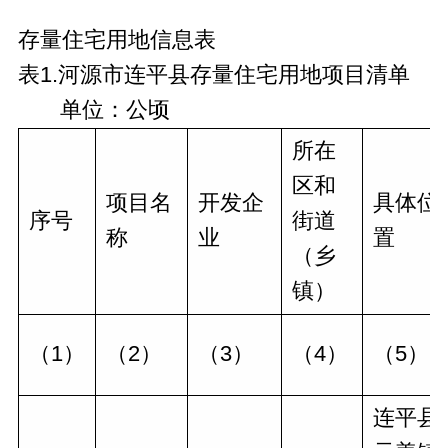
存量住宅用地信息表
表1.河源市连平县存量住宅用地项目清单
单位：公顷
所在
区和
项目名
开发企
具体位
序号
街道
称
业
置
（乡
镇）
（1）
（2）
（3）
（4）
（5）
连平县