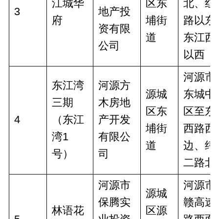
江城华
区东
北、红
3
地产投
府
埔街
路以东
资有限
道
东江西
公司
以西
河源市
东江湾
河源方
源城
东城中
三期
木房地
区东
区至东
4
（东江
产开发
埔街
西路西
湾1
有限公
道
边、纬
号）
司
二路北
河源市
河源市
源城
保腾实
赣高速
林语花
区源