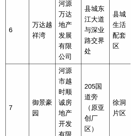
河源
县城东
万达
县城
江大道
万达越
地产
生活
6
与深业
祥湾
发展
配套
路交界
有限
区
处
公司
河源
市越
205国
时顺
道旁
御景豪
诚房
徐洞
7
（原亚
园
地产
片区
创厂
开发
区）
有限