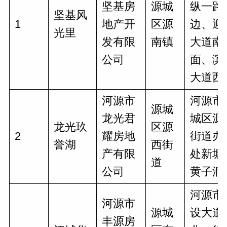
坚基房
源城
纵一路
坚基风
1
地产开
区源
边、迎
光里
发有限
南镇
大道南
公司
面、滨
大道西
河源市
河源市
源城
龙光君
城区源
龙光玖
区源
2
耀房地
街道办
誉湖
西街
产有限
处新塘
道
公司
黄子洞
河源市
河源市
源城
设大道
丰源房