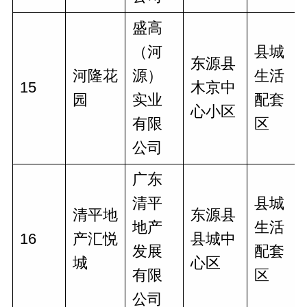
盛高
（河
县城
东源县
河隆花
源）
生活
15
木京中
园
实业
配套
心小区
有限
区
公司
广东
清平
县城
清平地
东源县
地产
生活
16
产汇悦
县城中
发展
配套
城
心区
有限
区
公司