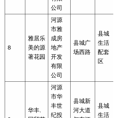
公司
河源
市雅
县城
雅居乐
成房
县城广
生活
8
美的源
地产
场西路
配套
著花园
开发
区
有限
公司
河源
市华
县城新
丰世
县城
华丰.
河大道
纪投
生活