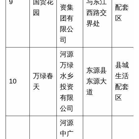
9
国贸花
与东江
资集
配套
园
西路交
团有
区
界处
限公
司
河源
万绿
县城
东源县
万绿春
水乡
生活
10
东源大
天
投资
配套
道
有限
区
公司
河源
中广