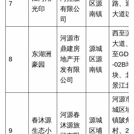
7
区源
路、迎
光印
有限公
南镇
大道以
司
西至滨
河源市
大道、
鼎建房
源城
东湖洲
至GD-C
8
地产开
区源
豪园
-02B地
发有限
南镇
块、北
公司
景江北
河源市
城区埔
河源春
春沐源
源城
镇陂角
沐源旅
9
生态小
区埔
村、20