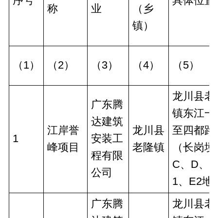
序号
具体位置
称
业
（乡
镇）
（1）
（2）
（3）
（4）
（5）
龙川县老
广东腾
镇东江一
达建筑
江岸誉
龙川县
至四都路
1
安装工
峰项目
老隆镇
（长岗埂
程有限
C、D、E
公司
1、E2地
广东腾
龙川县老