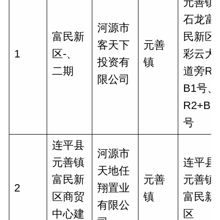
元善镇
石龙富
河源市
富民新
民新区
客天下
元善
1
区-、
彩云大
投资有
镇
二期
道旁R2
限公司
B1号、
R2+B2
号
连平县
河源市
元善镇
连平县
天地任
富民新
元善
元善镇
2
翔置业
区商贸
镇
富民新
有限公
中心建
区