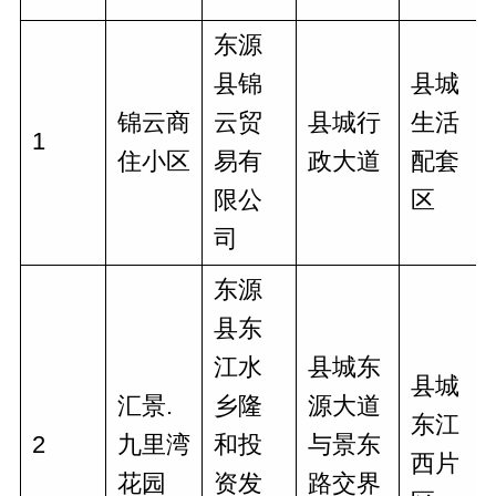
东源
县锦
县城
锦云商
云贸
县城行
生活
1
住小区
易有
政大道
配套
限公
区
司
东源
县东
江水
县城东
县城
汇景.
乡隆
源大道
东江
2
九里湾
和投
与景东
西片
花园
资发
路交界