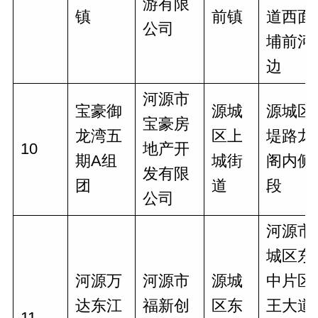
游有限
镇
前镇
道西面
公司
埔前河
边
河源市
宝豪御
源城
源城区
宝豪房
龙湾五
区上
堤路龙
10
地产开
期A组
城街
阁内侧
发有限
团
道
段
公司
河源市
城区东
河源万
河源市
源城
中片区
达东江
福新创
区东
王大道
11