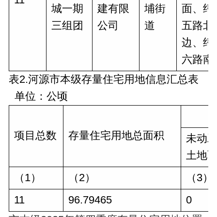
城一期
建有限
埔街
面、纬
三组团
公司
道
五路北
边、纬
六路南
表2.河源市本级存量住宅用地信息汇总表
单位：公顷
项目总数
存量住宅用地总面积
未动
土地
（1）
（2）
（3）
11
96.79465
0