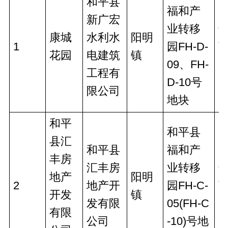
和平县
福和产
新广宏
业转移
康城
水利水
阳明
1
园FH-D-
花园
电建筑
镇
09、FH-
工程有
D-10号
限公司
地块
和平
和平县
县汇
和平县
福和产
丰房
汇丰房
业转移
地产
阳明
2
地产开
园FH-C-
开发
镇
发有限
05(FH-C
有限
公司
-10)号地