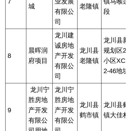
7
业发展
镇马喉莲
城
老隆镇
有限公
段
司
龙川建
龙川县新
诚房地
晨晖润
龙川县
规划区2
8
产开发
府项目
老隆镇
小区XCQ
有限公
2-46地块
司
 龙川宁
龙川宁
胜房地
胜房地
龙川县
龙川县鹤
9
产开发
产开发
鹤市镇
镇大佳村
有限公
有限公
司用地
司