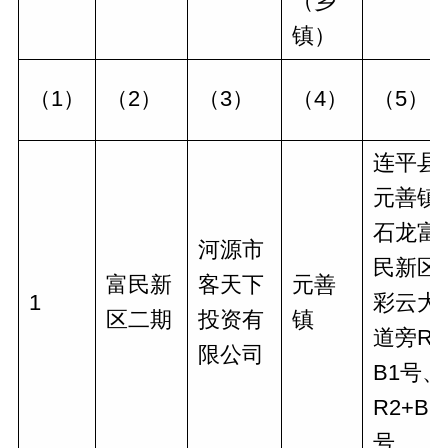
（乡
镇）
（1）
（2）
（3）
（4）
（5）
连平县
元善镇
石龙富
河源市
民新区
富民新
客天下
元善
1
彩云大
区二期
投资有
镇
道旁R2
限公司
B1号、
R2+B2
号