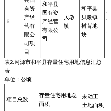
和平县
有资
和平县
国有资
产经
贝墩
贝墩镇
6
产经营
营有
镇
树背地
有限公
限公
块
司
司项
目
表2.河源市和平县存量住宅用地信息汇总
表
单位：公顷
存量住宅用地总
未动工
项目总数
面积
土地面积