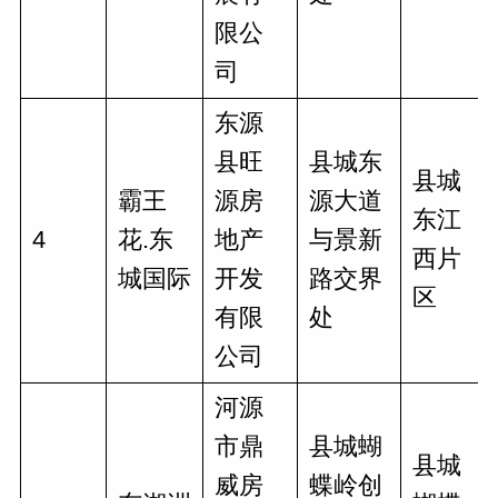
限公
司
东源
县旺
县城东
县城
霸王
源房
源大道
东江
4
花.东
地产
与景新
西片
城国际
开发
路交界
区
有限
处
公司
河源
市鼎
县城蝴
县城
威房
蝶岭创