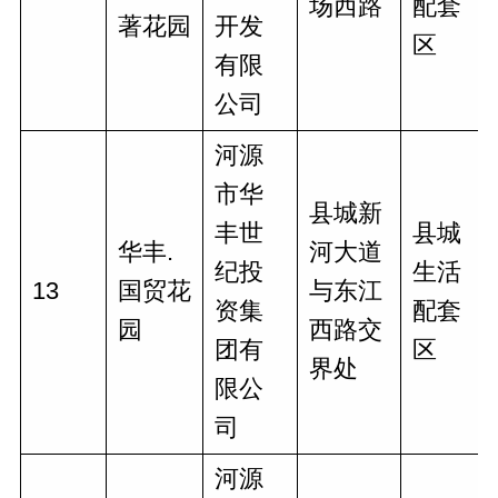
场西路
配套
著花园
开发
区
有限
公司
河源
市华
县城新
丰世
县城
华丰.
河大道
纪投
生活
13
国贸花
与东江
资集
配套
园
西路交
团有
区
界处
限公
司
河源