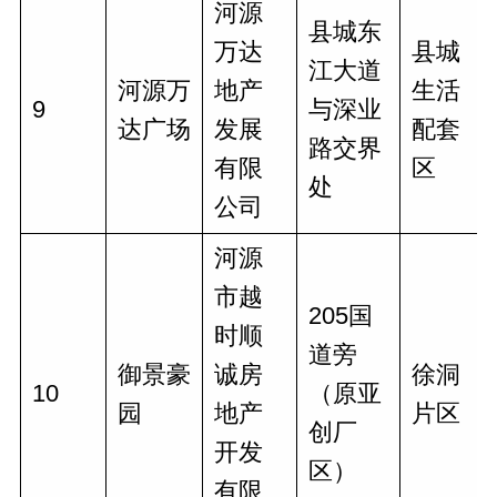
河源
县城东
万达
县城
江大道
河源万
地产
生活
9
与深业
达广场
发展
配套
路交界
有限
区
处
公司
河源
市越
205国
时顺
道旁
御景豪
诚房
徐洞
10
（原亚
园
地产
片区
创厂
开发
区）
有限