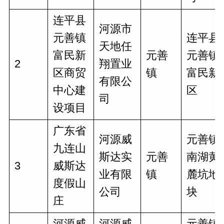
连平县
河源市
元善镇
连平县
天地任
富民新
元善
元善镇
2
翔置业
区商贸
镇
富民新
有限公
中心建
区
司
设项目
广东省
河源威
元善镇
九连山
斯达实
元善
南湖黄
3
威斯达
业有限
镇
麓坑地
度假山
公司
块
庄
河源威
河源威
元善镇