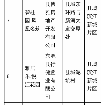
县博
县城东
县城
碧桂
雅房
环路与
滨江
7
园.凤
地产
新河大
新城
凰名筑
开发
道交界
片区
有限
处
公司
东源
县行
县城
雅居
健置
县城泥
滨江
8
乐.悦
业有
坑村
新城
江花园
限公
片区
司