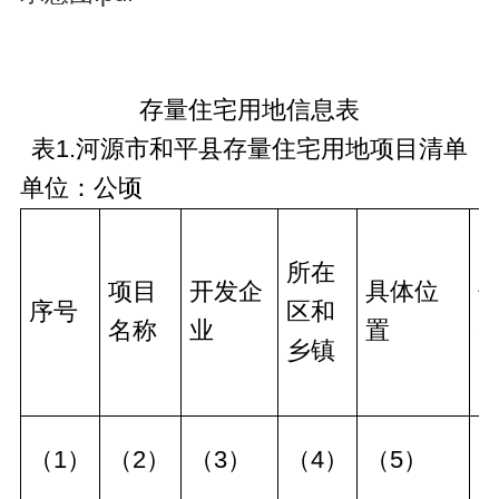
存量住宅用地信息表
表1.河源市和平县存量住宅用地项目清单
单位：公顷
所在
项目
开发企
具体位
序号
区和
名称
业
置
乡镇
（1）
（2）
（3）
（4）
（5）
（