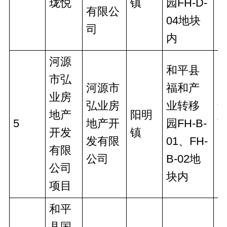
珑悦
镇
园FH-D-
有限公
04地块
司
内
河源
和平县
市弘
河源市
福和产
业房
弘业房
业转移
地产
阳明
5
地产开
园FH-B-
开发
镇
发有限
01、FH-
有限
公司
B-02地
公司
块内
项目
和平
县国