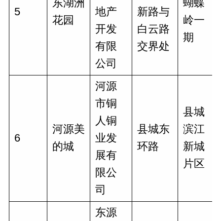
东湖洲
蝴蝶
5
地产
新路与
花园
岭一
开发
白云路
期
有限
交界处
公司
河源
市铜
县城
人铜
河源美
县城东
滨江
6
业发
的城
环路
新城
展有
片区
限公
司
东源