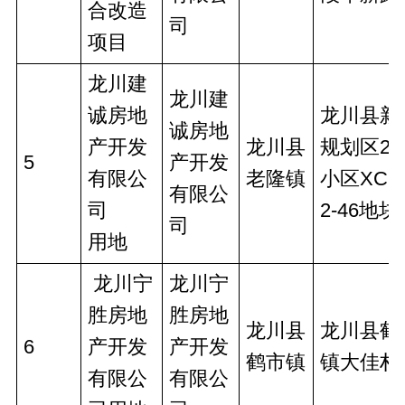
合改造
司
项目
龙川建
龙川建
诚房地
龙川县新
诚房地
产开发
龙川县
规划区2
5
产开发
有限公
老隆镇
小区XCQ
有限公
司
2-46地块
司
用地
 龙川宁
龙川宁
胜房地
胜房地
龙川县
龙川县鹤
6
产开发
产开发
鹤市镇
镇大佳村
有限公
有限公