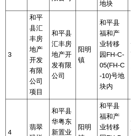
地块
和平
和平县
县汇
和平县
福和产
丰房
汇丰房
业转移
地产
阳明
3
地产开
园FH-C-
开发
镇
发有限
05(FH-C
有限
公司
-10)号地
公司
块内
项目
和平县
和平县
福和产
华粤东
翡翠
阳明
业转移
4
新置业