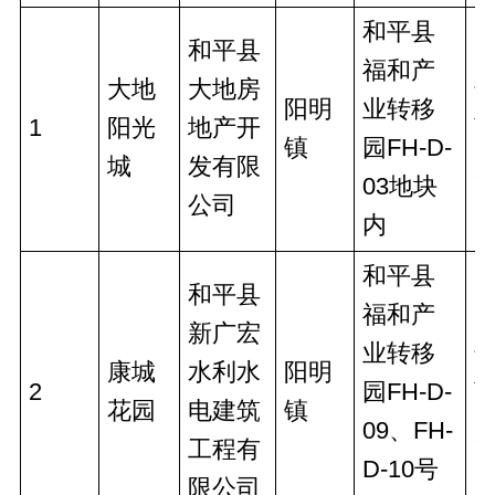
和平县
和平县
福和产
大地 
大地房
阳明
业转移
1
阳光
地产开
镇
园FH-D-
城
发有限
03地块
公司
内
和平县
和平县
福和产
新广宏
业转移
康城
水利水
阳明
2
园FH-D-
花园
电建筑
镇
09、FH-
工程有
D-10号
限公司