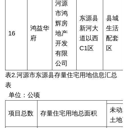
河源
市鸿
东源县
县城
辉房
鸿益华
新河大
生活
16
地产
府
道以西
配套
开发
C1区
区
有限
公司
表2.河源市东源县存量住宅用地信息汇总
表
单位：公顷
未动
项目总数
存量住宅用地总面积
土地