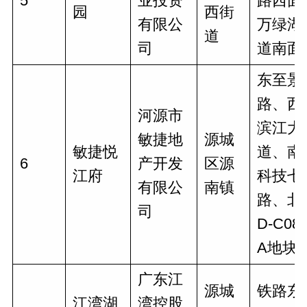
5
业投资
路西面
园
西街
有限公
万绿湖
道
司
道南面
东至景
路、西
河源市
滨江大
敏捷地
源城
敏捷悦
道、南
6
产开发
区源
江府
科技七
有限公
南镇
路、北
司
D-C08-
A地块
广东江
源城
铁路东
江湾湖
湾控股