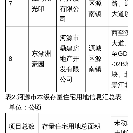
7
区源
路、迎
光印
有限公
南镇
大道以
司
西至滨
河源市
大道、
鼎建房
源城
东湖洲
至GD-C
8
地产开
区源
豪园
-02B地
发有限
南镇
块、北
公司
景江北
表2.河源市本级存量住宅用地信息汇总表
单位：公顷
未动
项目总数
存量住宅用地总面积