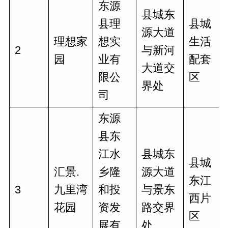
东源
县城东
县理
县城
源大道
理想家
想实
生活
2
与新河
园
业有
配套
大道交
限公
区
界处
司
东源
县东
江水
县城东
县城
汇景.
乡隆
源大道
东江
3
九里湾
和投
与景东
西片
花园
资发
路交界
区
展有
处