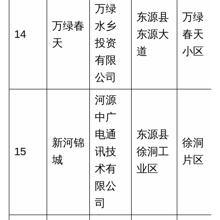
万绿
东源县
万绿
万绿春
水乡
14
东源大
春天
天
投资
道
小区
有限
公司
河源
中广
电通
东源县
新河锦
徐洞
15
讯技
徐洞工
城
片区
术有
业区
限公
司