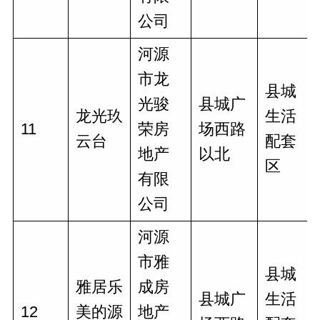
公司
河源
市龙
县城
光骏
县城广
龙光玖
生活
11
荣房
场西路
云台
配套
地产
以北
区
有限
公司
河源
市雅
县城
雅居乐
成房
县城广
生活
12
美的源
地产