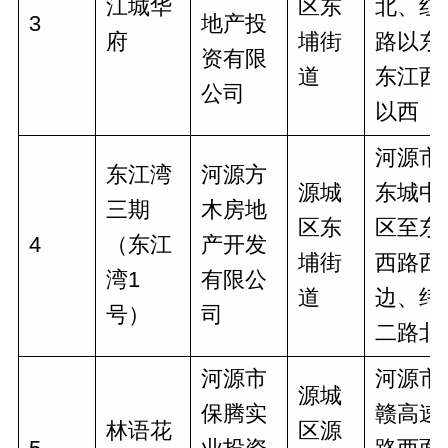
江城华
区东
北、红
3
地产投
府
埔街
路以东
资有限
道
东江西
公司
以西
河源市
东江湾
河源方
源城
东城中
三期
木房地
区东
区至东
4
（东江
产开发
埔街
西路西
湾1
有限公
道
边、纬
号）
司
二路北
河源市
河源市
源城
保腾实
赣高速
林语花
区源