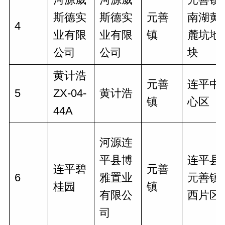
斯德实
斯德实
元善
南湖黄
4
业有限
业有限
镇
麓坑地
公司
公司
块
黄计浩
元善
连平中
5
ZX-04-
黄计浩
镇
心区
44A
河源连
平县博
连平县
连平碧
元善
6
雅置业
元善镇
桂园
镇
有限公
西片区
司