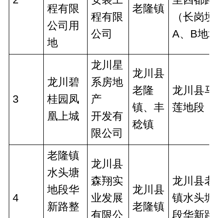
程有限
老隆镇
程有限
（长岗埂
公司用
公司
A、B地
地
龙川星
龙川县
龙川碧
系房地
老隆
龙川县马
3
桂园凤
产
镇、丰
莲地段
凰上城
开发有
稔镇
限公司
老隆镇
龙川县
水头塘
森翔实
龙川县老
地段华
龙川县
4
业发展
镇水头塘
新路整
老隆镇
有限公
段华新路