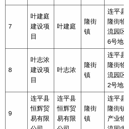
连平县
叶建庭
隆街
隆街物
7
建设项
叶建庭
镇
流园区
目
6号地
连平县
叶志浓
隆街
隆街物
8
建设项
叶志浓
镇
流园区
目
2号地
连平县
连平县
连平县
恒辉贸
恒辉贸
隆街
隆街镇
9
易有限
易有限
镇
产业物
公司
公司
流园内