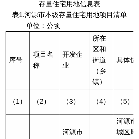
存量住宅用地信息表
表1.河源市本级存量住宅用地项目清单
单位：公顷
所在
区和
项目名
开发企
序号
街道
具体位
称
业
（乡
镇）
（1）
（2）
（3）
（4）
（5）
河源市
河源市
城区风