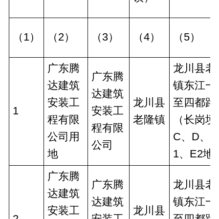
（1）
（2）
（3）
（4）
（5）
广东腾
龙川县老
广东腾
达建筑
镇东江一
达建筑
安装工
龙川县
至四都路
1
安装工
程有限
老隆镇
（长岗埂
程有限
公司用
C、D、E
公司
地
1、E2地
广东腾
广东腾
龙川县老
达建筑
达建筑
镇东江一
安装工
龙川县
2
安装工
至四都路