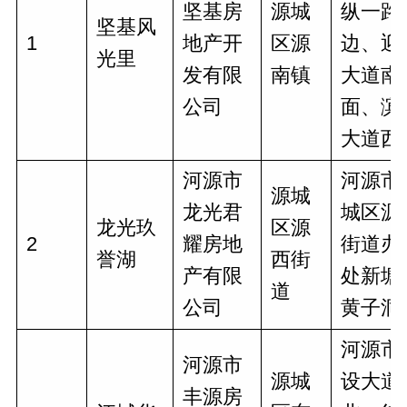
坚基房
源城
纵一路
坚基风
1
地产开
区源
边、迎
光里
发有限
南镇
大道南
公司
面、滨
大道西
河源市
河源市
源城
龙光君
城区源
龙光玖
区源
2
耀房地
街道办
誉湖
西街
产有限
处新塘
道
公司
黄子洞
河源市
河源市
源城
设大道
丰源房