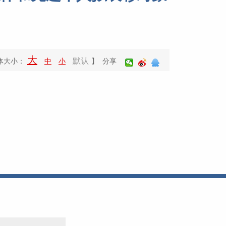
大
默认
体大小：
中
小
】 分享