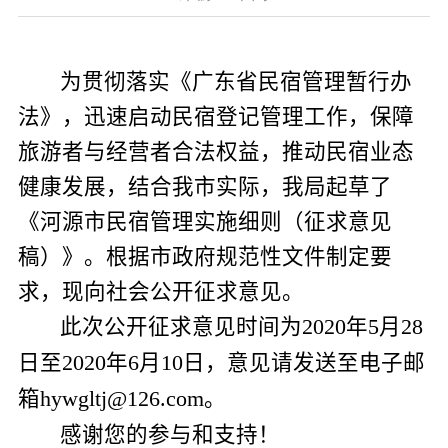
为贯彻落实《广东省民宿管理暂行办
法》，迅速启动
民宿登记管理工作，保障
旅游者与经营者合法权益，推动
民宿业态
健康发展
，结合
我
市实际，我局起草了
《河源市民宿管理实施细则（
征求意见
稿）》
。根据市政府规范性文件制定要
求，现向社会公开征求意见。
此次公开征求意见时间为
年
月
2020
5
28
日至
年
月
日，意见请发送至电子邮
2020
6
10
箱
。
hywgltj@126.com
感谢您的参与和支持！