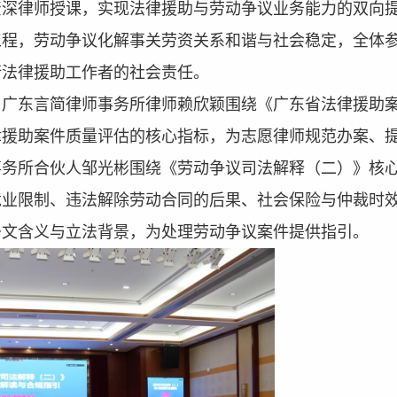
资深律师授课，实现法律援助与劳动争议业务能力的双向
工程，劳动争议化解事关劳资关系和谐与社会稳定，全体
行法律
援助
工作者的社会责任。
、
广东言简律师事务所律师赖欣颖围绕《广东省法律援助
律援助案件质量评估的核心指标，为志愿律师规范办案、
事务所
合伙人
邹光彬
围绕
《劳动争议司法解释（二）》核
竞业限制、违法解除劳动合同的后果、社会保险与
仲裁时
条文含义与立法背景，为处理劳动争议案件提供
指引
。