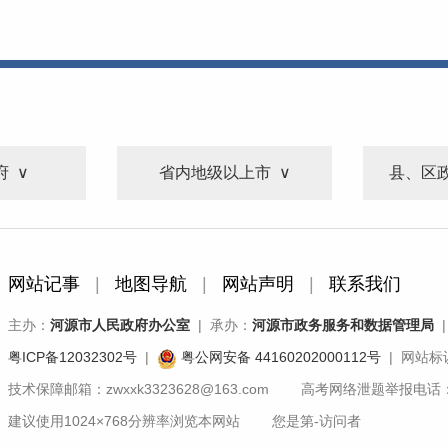
府
省内地级以上市
县、区
网站记事
|
地图导航
|
网站声明
|
联系我们
主办：
河源市人民政府办公室
| 承办：
河源市政务服务和数据管理局
|
粤ICP备12032302号
|
粤公网安备 44160202000112号
| 网站标识
技术保障邮箱：zwxxk3323628@163.com 高考网络泄题举报电话：07
建议使用1024×768分辨率浏览本网站 您是第
-
访问者