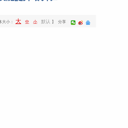
大
默认
体大小：
中
小
】 分享