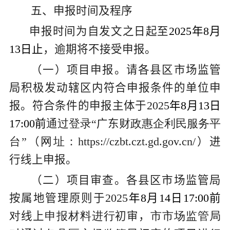
五
、申报时间及程序
申报时间为自发文之日起至
202
5
年
8
月
13
日止
，逾期将不接受申报。
（
一
）
项目申报。请各县区市场监管
局积极发动辖区内符合申报条件的单位申
报。符合条件的
申报主体于
2025
年
8
月
13
日
17:00
前
通过登录“
广东
财政惠企利民服务平
台”
（
网址：
https://czbt.czt.gd.gov.cn/
）进
行
线上申报
。
（二）项目审查
。各县区市场监管
局
按属地管理原则
于
2025
年
8
月
14
日
17:00
前
对
线上
申报材料进行
初审，
市市场监管局