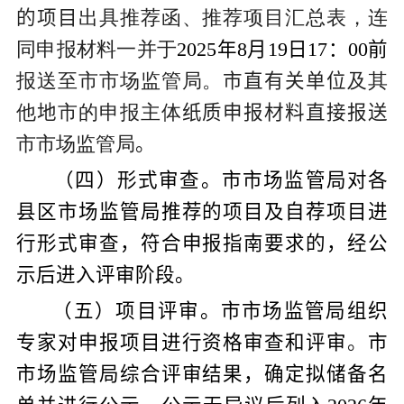
的项目
出具推荐函、推荐项目汇总表，连
同申报材料一并于
202
5
年
8
月
19
日
17
：
00
前
报送至市市场监管局。
市
直有关单位
及其
他
地
市的
申报主体
纸质申报材料直接报送
市市场监管局
。
（
四
）形式审查。市市场监管局对各
县区市场监管局推荐的项目及自荐项目进
行形式审查，符合申报指南要求的，经公
示后进入评审阶段。
（
五
）项目评审。市市场监管局组织
专家对申报项目进行资格审查和评审
。
市
市场监管局综合评审结果，确定拟
储备
名