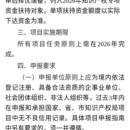
审后择优储备，列入
2026
年知识产权专项
资金扶持对象，单项扶持资金额度以实际
下达资金为准。
三、项目实施期限
所有项目任务原则上需
在
202
6
年完
成。
四、申报要求
（一）申报单位原则上应
为
境内依法
登记注册、具备合法资质的
企
事
业
单位
、
社会
团体
组织、非法人组织等
，过
去
3
年内
在申报和承担国家、省、市知识产权局项
目中无不良信用记录。具体项目申报指南
中另有要求的，须一并遵循。