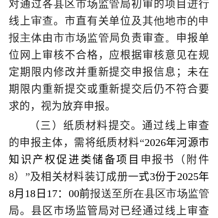
对
通过
各县区市场监管
局
初审的项目
进行
线上
审查
。
市
直有关单位
及其他
地市
的
申
报主体
由
市市场监管局
负责审查
。
申报单
位网上审核不合格，应根据审核意见在规
定期限内修改并重新提交申报信息；未在
期限内重新提交或重新提交后仍不符合要
求的，视为放弃申报。
（
三
）
纸质材料提交。
通过
线上审查
的
申报主体
，需
将
纸质材料
“
202
6
年河源市
知识产权促进类储备项目
申报书
（附件
8
）
”
及相关材料装订成册一
式
3
份于
202
5
年
8
月
18
日
17
：
00
前
报送至所在县区市场监管
局。
县区市场监管局对已经通过线上审查