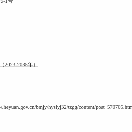
-1号
m
023-2035年）
w.heyuan.gov.cn/bmjy/hyslyj32/tzgg/content/post_570705.ht