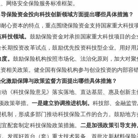
权、网络安全保险服务标准框架。
引导保险资金投向科技创新领域方面提出哪些具体措施？
和耐心资本的特点，重点围绕保险资金支持国家重大科技项
点科技领域。
鼓励保险资金对承担国家重大科技项目的企
金长期投资改革试点，鼓励优先投资科技型企业。用好用
力度。
鼓励保险机构按照市场化、法治化原则，加大对聚
投资相关政策。健全国有保险机构参与创业投资的内部容
强化激励保障与政策监督方面提出哪些具体措施？
推动《科技保险意见》落实落地、直达基层、惠及创新主
项政策举措。
一是建立协调推进机制。
科技部、金融监管
进机制，形成多部门推动科技保险工作的合力。鼓励地方
制宜配套制定科技保险政策措施。
二是加强政策引导支持
策。发挥好首台（套）重大技术装备、首批次新材料保险