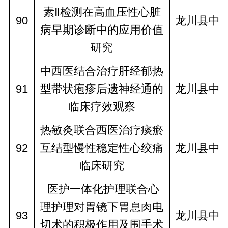
素Ⅱ检测在高血压性心脏
90
龙川县中
病早期诊断中的应用价值
研究
中西医结合治疗肝经郁热
91
型带状疱疹后遗神经通的
龙川县中
临床疗效观察
热敏灸联合西医治疗痰瘀
92
互结型慢性稳定性心绞痛
龙川县中
临床研究
 医护一体化护理联合心
理护理对胃镜下胃息肉电
93
龙川县中
切术的积极作用及围手术