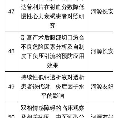
达普利片在射血分数降低
47
河源长安
慢性心力衰竭患者对照研
究
剖宫产术后腹部切口愈合
不良危险因素分析及自制
48
河源长安
皮下负压引流的预防应用
效果
持续性低钙透析液对透析
49
患者铁代谢、炎症因子水
河源友好
平的影响
双相情感障碍的临床观察
50
及相关病因、中医证型分
河源友好