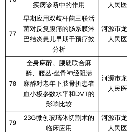
疾病诊断中的作用
人民医
早期应用双歧杆菌三联活
菌对反复腹痛的肠系膜淋
河源市龙
77
巴结炎患儿早期干预疗效
人民医
分析
全身麻醉、腰硬联合麻
醉、腰丛-坐骨神经阻滞
河源市龙
78
麻醉对老年下肢骨折患者
人民医
血小板参数水平和DVT的
影响比较
23G微创玻璃体切割术的
河源市龙
79
临床应用
人民医