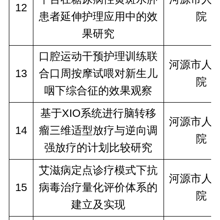
12
患者延伸护理应用中的效
院
果研究
口腔运动干预护理训练联
河源市人
13
合口周按摩试喂对新生儿
院
咽下综合征的效果观察
基于XIO系统进行脑转移
河源市人
14
瘤三维适型放疗与逆向调
院
强放疗的计划比较研究
艾滋病定点诊疗模式下抗
河源市人
15
病毒治疗量化评价体系的
院
建立及实现