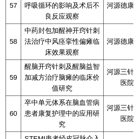
57
呼吸循环的影响及术后不
河源德康
良反应观察
中药封包加醒神开窍针刺
58
法治疗中风痉挛性偏瘫临
河源德康
床效果观察
醒脑开窍针刺及醒脑益智
河源三针
59
加减方治疗脑瘫的临床价
医院
值研究
卒中单元体系在脑血管病
河源三针
60
患者康复护理中的应用研
医院
究
STEMI患者经皮冠脉介入