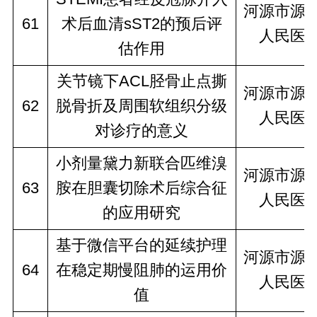
河源市源
61
术后血清sST2的预后评
人民医
估作用
关节镜下ACL胫骨止点撕
河源市源
62
脱骨折及周围软组织分级
人民医
对诊疗的意义
小剂量黛力新联合匹维溴
河源市源
63
胺在胆囊切除术后综合征
人民医
的应用研究
基于微信平台的延续护理
河源市源
64
在稳定期慢阻肺的运用价
人民医
值