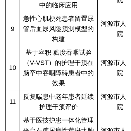
中的临床应用
急性心肌梗死患者留置尿
河源市人
9
管后血尿风险预测模型的
院
构建
基于容积-黏度吞咽试验
（V-VST）的护理干预在
河源市人
10
脑卒中吞咽障碍患者中的
院
效果
反复喘息中老年患者延续
河源市人
11
护理干预评价
院
基于医技护患一体化管理
平台在糖尿病性黄斑水肿
河源市人