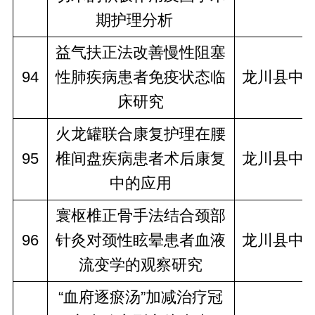
期护理分析   
益气扶正法改善慢性阻塞
94
性肺疾病患者免疫状态临
龙川县中
床研究
火龙罐联合康复护理在腰
95
椎间盘疾病患者术后康复
龙川县中
中的应用
寰枢椎正骨手法结合颈部
96
针灸对颈性眩晕患者血液
龙川县中
流变学的观察研究
“血府逐瘀汤”加减治疗冠