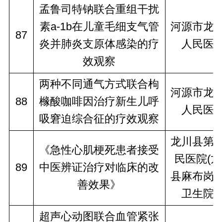
孟鲁司特钠联合重组干扰
素a-1b在儿童毛细支气管
河源市龙
87
炎并肺炎支原体感染的疗
人民医
效观察
两种不同通气方式联合枸
河源市龙
88
橼酸咖啡因治疗新生儿呼
人民医
吸窘迫综合征的疗效观察
龙川县第
《急性心肌梗死患者接受
民医院(
89
中医辨证治疗对临床的改
县麻布岗
善效果》
卫生院
超声心动图联合血管紧张