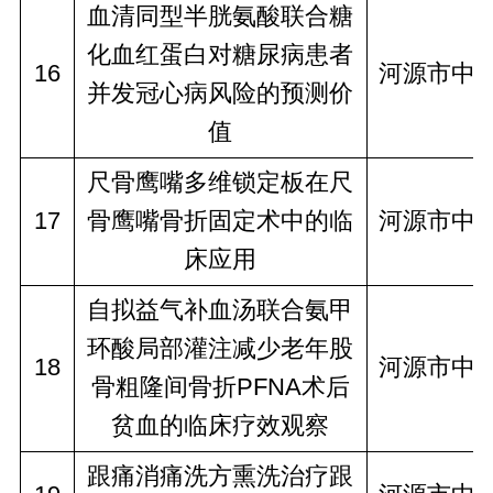
血清同型半胱氨酸联合糖
化血红蛋白对糖尿病患者
16
河源市中
并发冠心病风险的预测价
值
尺骨鹰嘴多维锁定板在尺
17
骨鹰嘴骨折固定术中的临
河源市中
床应用
自拟益气补血汤联合氨甲
环酸局部灌注减少老年股
18
河源市中
骨粗隆间骨折PFNA术后
贫血的临床疗效观察
跟痛消痛洗方熏洗治疗跟