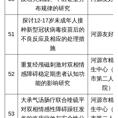
布规律的研究
探讨12-17岁未成年人接
种新型冠状病毒疫苗后的
51
河源友好
不良反应及相应的处理措
施
河源市精
重复经颅磁刺激对双相情
生中心（
52
感障碍稳定期患者认知功
市第二人
能的影响研究
院）
大承气汤肠疗联合喹硫平
河源市精
对双相情感性障碍躁狂发
生中心（
53