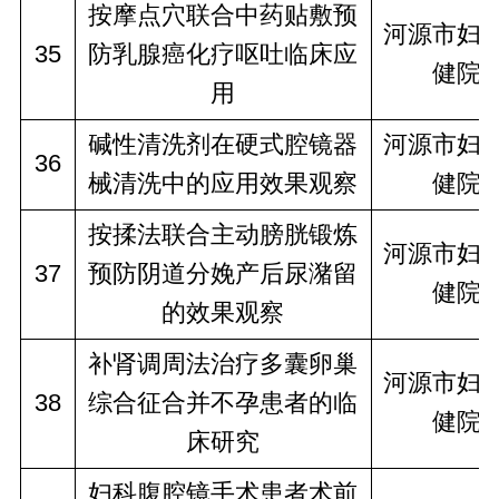
按摩点穴联合中药贴敷预
河源市妇
35
防乳腺癌化疗呕吐临床应
健院
用
碱性清洗剂在硬式腔镜器
河源市妇
36
械清洗中的应用效果观察
健院
按揉法联合主动膀胱锻炼
河源市妇
37
预防阴道分娩产后尿潴留
健院
的效果观察
补肾调周法治疗多囊卵巢
河源市妇
38
综合征合并不孕患者的临
健院
床研究
妇科腹腔镜手术患者术前