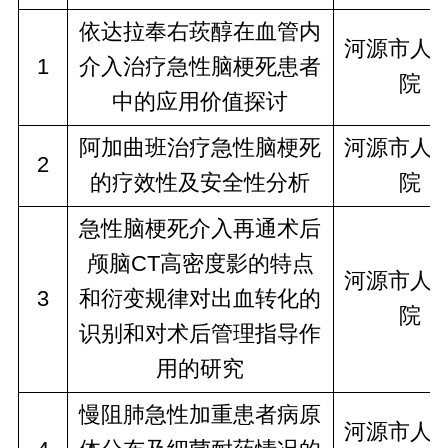
依达拉奉右莰醇在血管内
河源市人
1
介入治疗急性脑梗死患者
院
中的应用价值探讨
阿加曲班治疗急性脑梗死
河源市人
2
的疗效性及安全性分析
院
急性脑梗死介入再通术后
颅脑CT高密度影的特点
河源市人
3
和衍变规律对出血转化的
院
识别和对术后管理指导作
用的研究
慢阻肺急性加重患者病原
河源市人