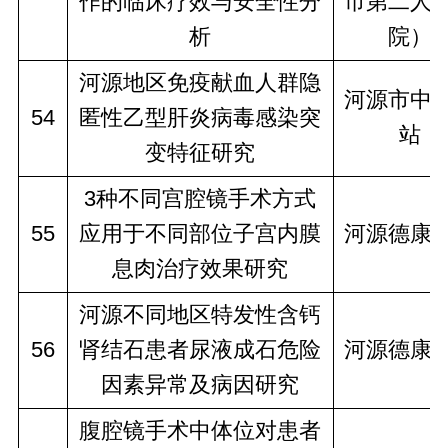
作的临床疗效与安全性分
市第二人
析
院）
河源地区免疫献血人群隐
河源市中
54
匿性乙型肝炎病毒感染突
站
变特征研究
3种不同宫腔镜手术方式
55
应用于不同部位子宫内膜
河源德康
息肉治疗效果研究
河源不同地区特发性含钙
56
肾结石患者尿液成石危险
河源德康
因素异常及病因研究
腹腔镜手术中体位对患者