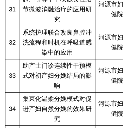
河源市妇
31
节微波消融治疗的应用研
健院
究
系统护理联合改良鼻腔冲
河源市妇
32
洗流程和时机在呼吸道感
健院
染中的应用
助产士门诊连续性干预模
河源市妇
33
式对初产妇分娩结局的影
健院
响
集束化温柔分娩模式对促
河源市妇
34
进产妇自然分娩的效果研
健院
究