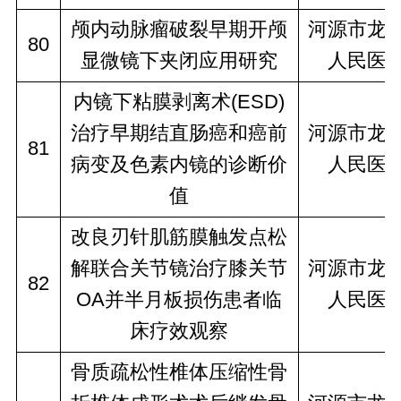
颅内动脉瘤破裂早期开颅
河源市龙
80
显微镜下夹闭应用研究
人民医
内镜下粘膜剥离术(ESD)
治疗早期结直肠癌和癌前
河源市龙
81
病变及色素内镜的诊断价
人民医
值
改良刃针肌筋膜触发点松
解联合关节镜治疗膝关节
河源市龙
82
OA并半月板损伤患者临
人民医
床疗效观察
骨质疏松性椎体压缩性骨