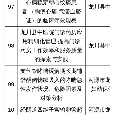
心病稳定型心绞痛患
97
龙川县中
者 （胸痹心痛 气滞血瘀
证）的临床疗效观察
龙川县中医院门诊药房应
用精细化管理 提高门诊
98
龙川县中
药房工作效率和服务质量
的探索与实践
支气管哮喘缓解期长期辅
舒酮储物罐吸入的哮喘急
河源市龙
99
性发作状况、危险因素及
妇幼保健
对策分析
10
经阴道四维子宫输卵管超
河源市龙