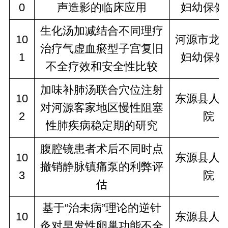
0
声造影的临床应用
妇幼保健
生化汤加减结合不同理疗
10
河源市龙
治疗气虚血瘀型子宫复旧
1
妇幼保健
不全疗效和安全性比较
加味补肺汤联合穴位注射
10
东源县人
对河源客家地区慢性阻塞
2
院
性肺疾病稳定期的研究
腹腔镜患者术后不同时点
10
东源县人
撤销静脉镇痛泵的利弊评
3
院
估
基于“治未病”理论的逆针
10
东源县人
灸对早发性卵巢功能不全