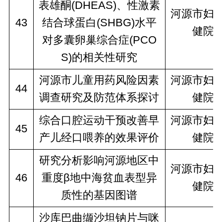
表雄酮(DHEAS)、性激素
河源市妇
43
结合球蛋白(SHBG)水平
健院
对多囊卵巢综合症(PCO
S)的相关性研究
河源市儿童用药风险因素
河源市妇
44
调查研究及防范体系探讨
健院
综合口腔运动干预改善早
河源市妇
45
产儿经口喂养的效果评价
健院
研究分析影响河源地区中
河源市妇
46
重度β地中海贫血表型异
健院
质性的基因图谱
沙库巴曲缬沙坦钠片与咪