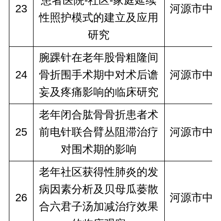
患者医院-社区-家庭延续
23
河源市中
性照护模式的建立及应用
研究
腕踝针在老年股骨粗隆间
24
骨折围手术期中对术后谵
河源市中
妄及疼痛影响的临床研究
老年闭合肱骨骨折患者术
25
前电针联合臂丛阻滞治疗
河源市中
对围术期的影响
老年社区获得性肺炎的发
病因素分析及贝母瓜蒌散
26
河源市中
合六君子汤加减治疗效果