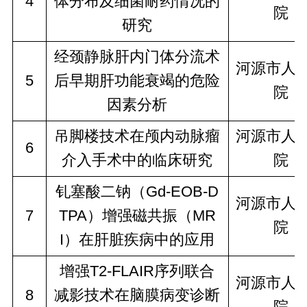
4
体分布及细菌耐药情况的
院
研究
经颈静脉肝内门体分流术
河源市人
5
后早期肝功能衰竭的危险
院
因素分析
吊脚楼技术在颅内动脉瘤
河源市人
6
介入手术中的临床研究
院
钆塞酸二钠（Gd-EOB-D
河源市人
7
TPA）增强磁共振（MR
院
I）在肝脏疾病中的应用
增强T2-FLAIR序列联合
河源市人
8
减影技术在脑膜病变诊断
院