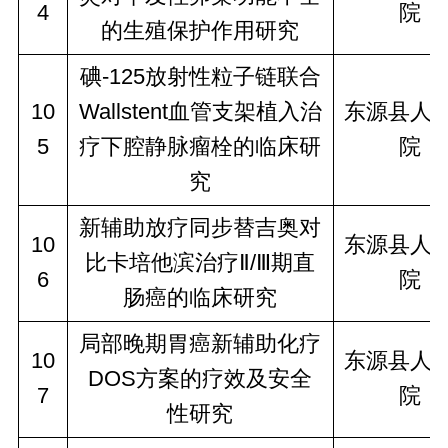
4
院
的生殖保护作用研究
碘-125放射性粒子链联合
10
Wallstent血管支架植入治
东源县人
5
疗下腔静脉瘤栓的临床研
院
究
新辅助放疗同步替吉奥对
10
东源县人
比卡培他滨治疗Ⅱ/Ⅲ期直
6
院
肠癌的临床研究
局部晚期胃癌新辅助化疗
10
东源县人
DOS方案的疗效及安全
7
院
性研究