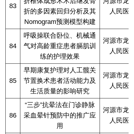
折椎体成形术术后继发骨
河源市龙
83
折的多因素回归分析及其
人民医
Nomogram预测模型构建
呼吸操联合卧位、机械通
河源市龙
84
气对高龄重症患者膈肌训
人民医
练的护理效果
早期康复护理对人工髋关
河源市龙
85
节置换术患者活动能力及
人民医
生活质量的影响研究
“三步”抗晕法在门诊静脉
河源市龙
86
采血晕针预防中的推广应
人民医
用