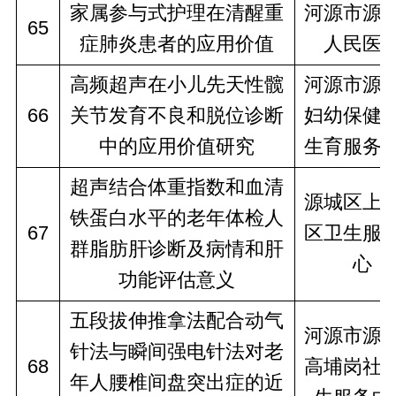
家属参与式护理在清醒重
河源市源
65
症肺炎患者的应用价值
人民医
高频超声在小儿先天性髋
河源市源
66
关节发育不良和脱位诊断
妇幼保健
中的应用价值研究
生育服务
超声结合体重指数和血清
源城区上
铁蛋白水平的老年体检人
67
区卫生服
群脂肪肝诊断及病情和肝
心
功能评估意义
五段拔伸推拿法配合动气
河源市源
针法与瞬间强电针法对老
68
高埔岗社
年人腰椎间盘突出症的近