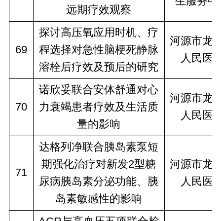
生服务中
远期疗效观察
探讨高压氧应用时机、疗
河源市龙
69
程选择对急性脑梗死静脉
人民医
溶栓后疗效及预后的研究
诺欣妥联合安体舒通对心
河源市龙
70
力衰竭患者疗效及生活质
人民医
量的影响
达格列净联合胰岛素泵短
期强化治疗对新发2型糖
河源市龙
71
尿病胰岛素分泌功能、胰
人民医
岛素敏感性的影响