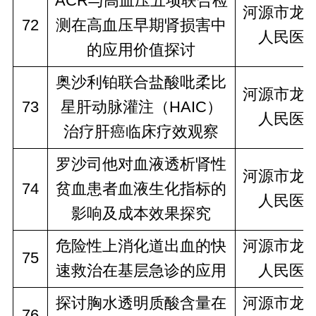
ACR与高血压五项联合检
河源市龙
72
测在高血压早期肾损害中
人民医
的应用价值探讨
奥沙利铂联合盐酸吡柔比
河源市龙
73
星肝动脉灌注（HAIC）
人民医
治疗肝癌临床疗效观察
罗沙司他对血液透析肾性
河源市龙
74
贫血患者血液生化指标的
人民医
影响及成本效果探究
危险性上消化道出血的快
河源市龙
75
速救治在基层急诊的应用
人民医
探讨胸水透明质酸含量在
河源市龙
76