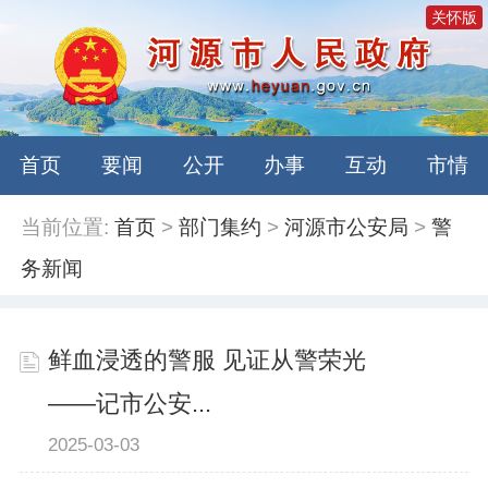
关怀版
首页
要闻
公开
办事
互动
市情
当前位置:
首页
>
部门集约
>
河源市公安局
>
警
务新闻
鲜血浸透的警服 见证从警荣光
——记市公安...
2025-03-03