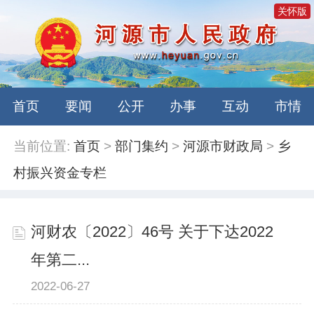
关怀版
首页
要闻
公开
办事
互动
市情
当前位置:
首页
>
部门集约
>
河源市财政局
>
乡
村振兴资金专栏
河财农〔2022〕46号 关于下达2022
年第二...
2022-06-27