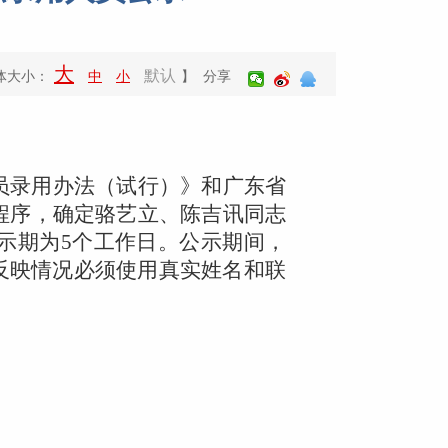
大
默认
体大小：
中
小
】 分享
员录用办法（试行）》和广东省
程序，
确定骆艺立、陈吉讯同志
示期为
5
个工作日
。公示期间，
反映情况必须使用真实姓名和联