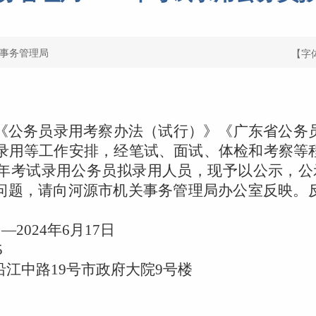
事务管理局
【字
《公务员录用考察办法（试行）》《广东省公务
录用等工作安排，经笔试、面试、体检和考察等
年考试录用公务员拟录用人员，现予以公示，公
问题，请向河源市机关事务管理局办公室反映。
。
日
—
202
4
年
6
月
17
日
5
沿江中路
19
号市政府大院
9
号楼