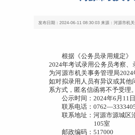
发布日期：2024-06-11 08:30:03
来源：河源市机关
根据《公务员录用规定》
202
4
年考试录用公务员考察、
为河源市机关事务管理局
2024
如对拟录用人员有异议或其他
系方式，匿名信函将不予受理
公示时间：
202
4
年
6
月
11
联系电话：
0762
—
333340
联系地址：河源市源城区
105
室
邮政编码：
517000