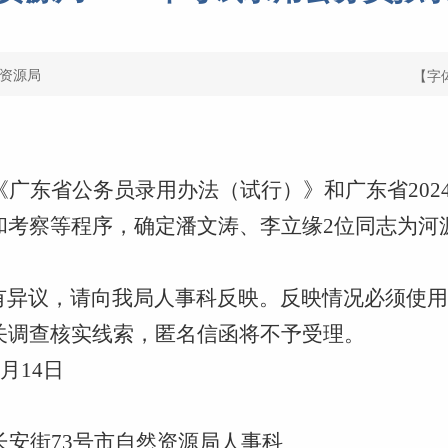
资源局
【字
《广东省公务员录用办法（试行）》和广东省
202
和考察等程序，确定潘文涛、李立缘
2
位
同志为河
异议，请向我局人事科反映。反映情况必须使用
关调查核实线索，匿名信函将不予受理。
月
14
日
长安街
73
号市自然资源局人事科