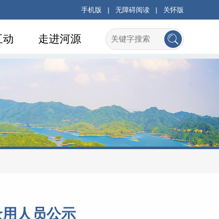
手机版
|
无障碍阅读
|
关怀版
互动
走进河源
录用人员公示