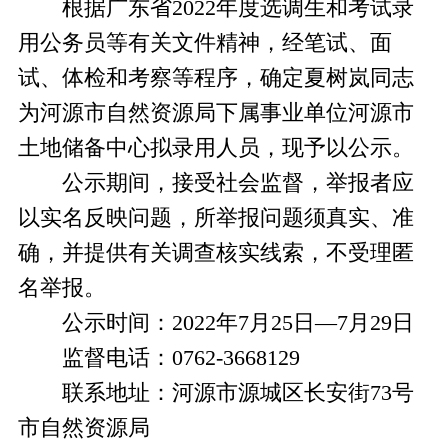
根据广东省
2022年度选调生和考试录
用公务员等有关文件精神
，经笔试、面
试、体检和考察等程序，确定
夏树岚
同志
为河源市自然资源局下属
事业
单位河源市
土地储备中心拟录用人员，现予以公示。
公示期间，接受社会监督，举报者应
以实名反映问题，所举报问题须真实、准
确，并提供有关调查核实线索，不受理匿
名举报。
公示时间：
202
2
年
7
月
25
日
—
7
月
29
日
监督电话：
0762-3668129
联系地址：河源市源城区长安街
73
号
市自然资源局