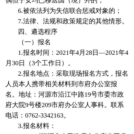
偶但子女均已移居国（境）外的；
6.被依法列为失信联合惩戒对象的；
7.法律、法规和政策规定的其他情形。
四、遴选程序
（一）报名
1.
报名时间：
202
1
年
4
月
28
日
—
202
1
年
4
月
30
日
（
3个工作日）
。
2.
报名
地点
：采取
现场
报名方式
，报名
人员本人携带相关材料到市府办公室报
名。地址：河源市沿江中路
19号市委市政
府大院9号楼209市府办公室人事科。联系
电话：0762-3342163
。
3
.
报名材料：