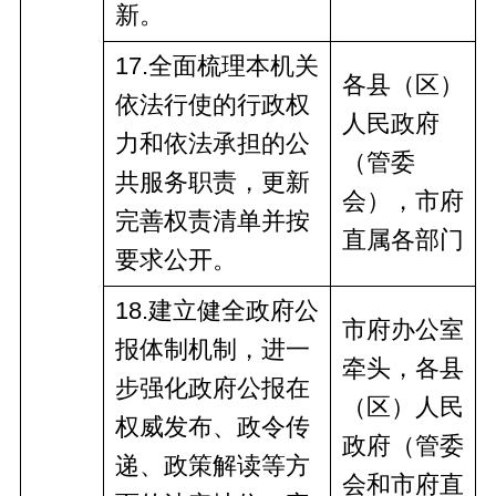
新。
1
7
.全面梳理本机关
各县（区）
依法行使的行政权
人民政府
力和依法承担的公
（管委
共服务职责，更新
会），市
府
完善权责清单并按
直
属
各部门
要求公开。
1
8
.建立健全政府公
市府办公室
报体制机制，进一
牵头，
各县
步强化政府公报在
（区）人民
权威发布、政令传
政府
（管委
递、政策解读等方
会
和
市
府
直