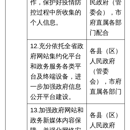
作，
保护
好疫情防
民政府
（管
控过程中所收集的
委会），市
个人信息。
府
直
属
各部
门
配合
12
.充分依托全省政
各县（区）
府网站集约化平台
人民政府
和政务服务各类平
（管委
台及终端设备，进
会），市
府
一步加强政府信息
直
属
各部门
公开平台建设。
1
3
.加强政府网站和
各县（区）
政务新媒体内容保
人民政府