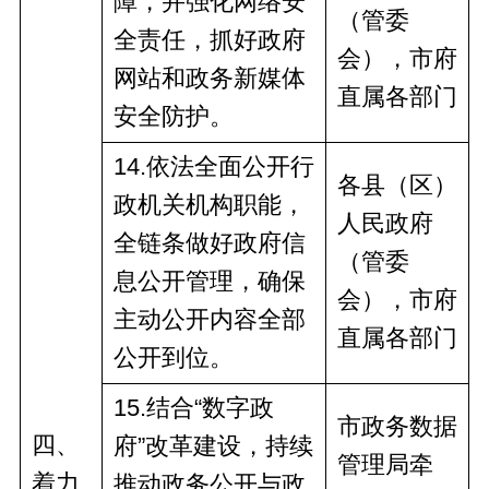
障，并强化网络安
（管委
全责任，抓好政府
会），市
府
网站和政务新媒体
直
属
各部门
安全防护。
1
4
.依法全面公开行
各县（区）
政机关机构职能，
人民政府
全链条做好政府信
（管委
息公开管理，确保
会），市
府
主动公开内容全部
直
属
各部门
公开到位。
1
5
.结合“数字政
市政务数据
四、
府”改革建设，持续
管理局牵
着力
推动政务公开与政