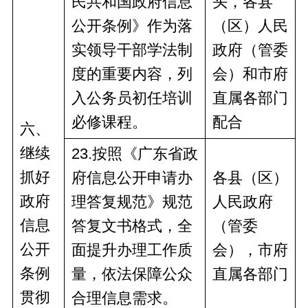
民共和国政府信息
头，
各县
公开条例》作为落
（区）人民
实领导干部学法制
政府
（管委
度的重要内容，列
会）
和
市
府
入公务员初任培训
直
属
各部门
必修课程。
配合
六、
继续
2
3
.按照《广东省政
抓好
府信息公开申请办
各县（区）
政府
理答复规范》规范
人民政府
信息
答复文书格式，全
（管委
公开
面提升办理工作质
会），市
府
条例
量，依法保障公众
直
属
各部门
贯彻
合理信息需求。