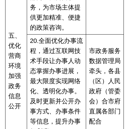
务，为市场主体提
供更加精准、便捷
的政策咨询。
五
、
20
.全面优化办事流
优化
程，通过互联网技
市政务
服务
营商
术手段让办事人动
数据管理局
环境
态掌握办事进展，
牵头，
各县
加强
最大限度实现网络
（区）人民
政务
化、透明化办事。
政府
（管委
信息
及时更新并公开办
会）
合
市
府
公开
事方式、办事条件
直
属
各部门
等信息，提升办事
配合