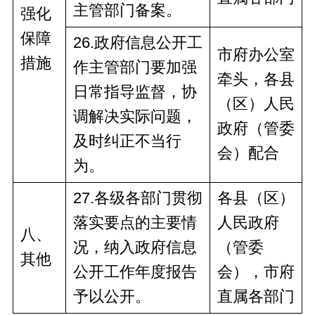
主管部门
备案
。
强化
保障
2
6
.政府信息公开工
市府办公室
措施
作主管部门要加强
牵头，
各县
日常指导监督，协
（区）人民
调解决实际问题，
政府
（管委
及时纠正不当行
会）
配合
为。
2
7
.
各级
各部门贯彻
各县（区）
落实要点的主要情
人民政府
八、
况，纳入政府信息
（管委
其他
公开工作年度报告
会），市
府
予以公开。
直
属
各部门