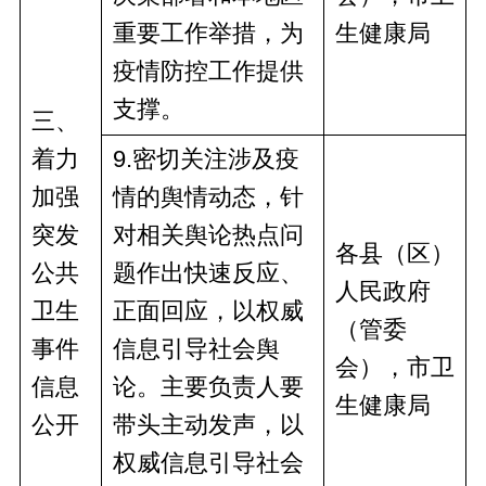
重要工作举措，为
生健康局
疫情防控工作提供
支撑。
三
、
着力
9
.密切关注涉及疫
加强
情的舆情动态，针
突发
对相关舆论热点问
各县（区）
公共
题
作出
快速反应、
人民政府
卫生
正面回应，以权威
（管委
事件
信息引导社会舆
会），市卫
信息
论
。主要负责人要
生健康局
公开
带头主动发声，以
权威信息引导社会