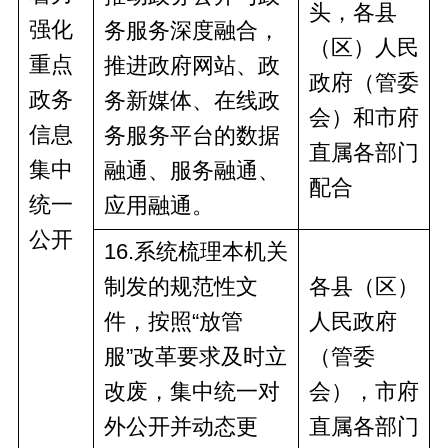
头，
各县
强化
务服务深度融合，
（区）人民
重点
推进政府网站、政
政府
（管委
政务
务新媒体、在线政
会）
和
市
府
信息
务服务平台的数据
直
属
各部门
集中
融通、服务融通、
配合
统一
应用融通。
公开
1
6
.系统梳理本机关
制发的规范性文
各县（区）
件，按照“放管
人民政府
服”改革要求及时立
（管委
改废，集中统一对
会），市
府
外公开并动态更
直属
各部门