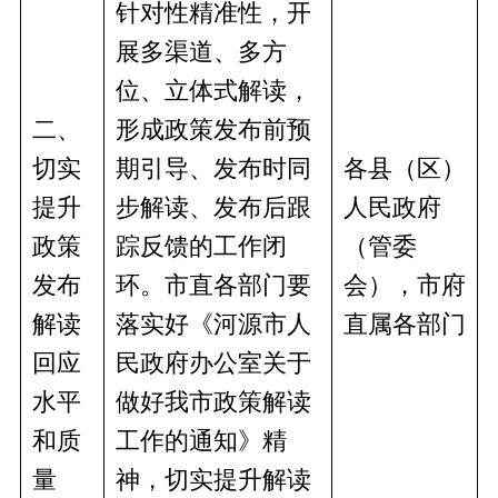
针对性精准性，开
展多渠道、多方
位、立体式解读，
二、
形成政策发布前预
切实
期引导、发布时同
各县（区）
提升
步解读、发布后跟
人民政府
政策
踪反馈的工作闭
（管委
发布
环。市直各部门要
会），市
府
解读
落实好《
河源
市人
直
属
各部门
回应
民政府办公室关于
水平
做好我市政策解读
和质
工作的通知》
精
量
神
，切实提升解读