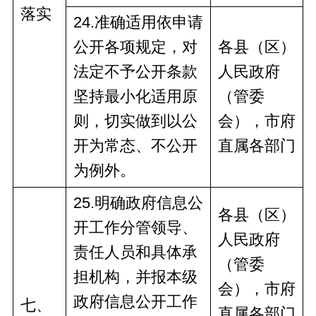
落实
2
4
.准确适用依申请
公开各项规定，对
各县（区）
法定不予公开条款
人民政府
坚持最小化适用原
（管委
则，切实做到以公
会），市
府
开为常态、不公开
直
属
各部门
为例外。
2
5
.明确政府信息公
各县（区）
开工作分管领导、
人民政府
责任人员和具体承
（管委
担机构
，并报本级
会），市
府
政府信息公开工作
七、
直
属
各部门