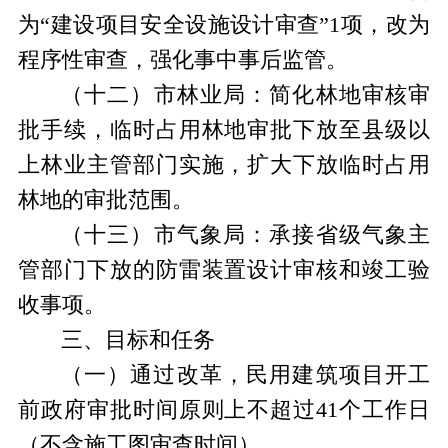
为“建设项目安全设施设计审查”1项，改为
程序性审查，强化事中事后监管。
（十
二
）
市
林业局：简化林地审核审
批手续，临时占用林地审批下放至县级以
上林业主管部门实施，扩大下放临时占用
林地的审批范围。
（十
三
）
市
气象局：
承接
省级气象主
管部门
下放的
防雷装置设计审核和竣工验
收事项。
三、
目标和任务
（一）
通过改革，民用建筑项目开工
前政府审批时间原则上不超过
41个工作日
（不含施工图审查时间）
。