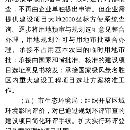
查，不再由企业单独提出申请。
但企业需
提供建设项目大地
2000坐标方便系统查
询。
逐步将用地预审与规划选址意见整合
办理，用地规划许可与用地审批整合办
理。
承接
不占用基本农田的临时用地审
批
；承接由
国家和省批准、核准的建设项
目选址意见书核发
；承接
国家级风景名胜
区内重大建设工程项目选址方案核准
工
作
。
（
五
）
市
生态环境
局
：组织开展区域
环境影响评价，对已通过规划环评审查的
建设项目简化环评手续。扩大实行环评登