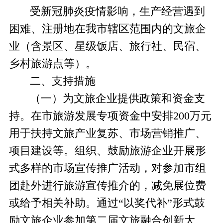
受
新冠肺炎
疫情影响
，生产
经营
遇到
困难
、注册地在我市辖区范围内的
文旅企
业
（
含景区、
星级饭
店、旅行社、民宿、
乡村旅游点
等）。
二、支持措施
（一）为文旅企业提供政策和资金支
持
。
在市旅游发展专项资金中安排
200万元
用于扶持文旅产业复苏、市场营销推广、
项目建设等
。
组织
、
鼓励旅游企业开展形
式多样的市场宣传推广活动，对参加市组
团赴外进行旅游宣传推介的，减免展位费
或给予相关补助。通过
“以奖代补”形式鼓
励文旅企业参加第二届文旅融合创新大