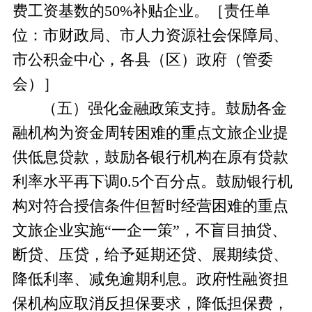
费工资基数的
50%补贴企业。
［责任单
位：市财政局、市人力资源社会保障局、
市公积金中心，各县（区）政府（管委
会）］
（五）强化金融政策支持。
鼓励各
金
融机构为资金周转困难的重点
文
旅企业提
供低息贷款，鼓励各银行机构在原有贷款
利率水平再下调
0.5个百分点
。
鼓励银行机
构对符合授信条件但暂时经营困难的重点
文旅企业实施
“一企一策”，不盲目抽贷、
断贷、压贷，给予延期还贷、展期续贷、
降低利率、减免逾期利息。政府性融资担
保机构应取消反担保要求，降低担保费，