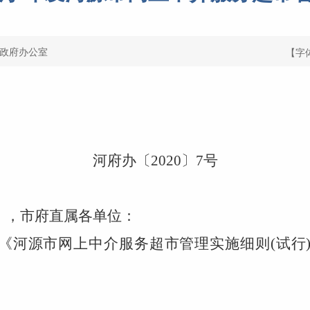
政府办公室
【字
河府办〔
20
20
〕
7
号
），市府直属各单位
：
《
河源市网上中介服务超市管理实施细则
(试