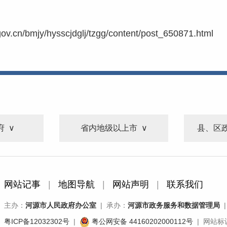
ov.cn/bmjy/hysscjdglj/tzgg/content/post_650871.html
府
省内地级以上市
县、区
网站记事
|
地图导航
|
网站声明
|
联系我们
主办：
河源市人民政府办公室
| 承办：
河源市政务服务和数据管理局
|
粤ICP备12032302号
|
粤公网安备 44160202000112号
| 网站标识