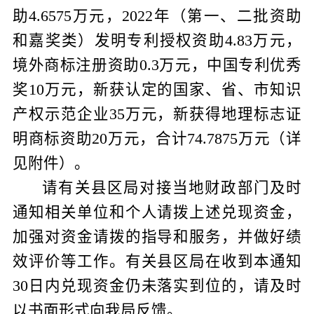
助
4.6575
万元，
2022
年
（第
一、
二批资助
和嘉奖类）
发明专利授权资助
4.83
万元，
境外商标注册资助
0.3
万元，中国专利优秀
奖
10
万元，新获认定的国家、省、市知识
产权示范企业
35
万元，新获得地理标志证
明商标资助
20
万元，合计
74.7875
万元
（详
见附件）。
请有关县区局对接当地财政部门及时
通知相关单位和个人请拨上述兑现资金，
加强对资金请拨的指导和服务，并做好绩
效评价等工作。
有关县区局
在收到本通知
3
0
日内
兑现资金
仍未落实到位的，请及时
以书面形式向我局反馈。