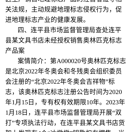
关法规，主动规避地理标志侵权行为，促
进地理标志产业的健康发展。
四、连平县市场监督管理局查处连平
县某文具书店未经授权销售奥林匹克标志
产品案
案情简介：
第
A000020
号奥林匹克标志
是北京
2022
年冬奥会和冬残奥会组织委员
会注册的“北京
2022
年冬奥会吉祥物”标
志，该奥林匹克标志注册公告时间为
2020
年
1
月
15
日，专有权有效期限
10
年。
2023
年
1
月
18
日，连平县市场监督管理局开展“双
打”专项执法行动，在
连平县某文具书店
货