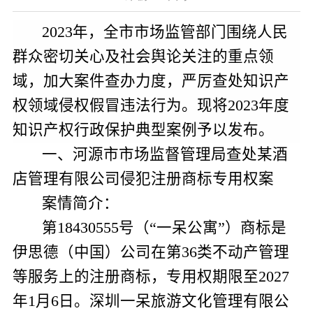
2023
年，
全市市场监管部门围绕人民
群众密切关心及社会舆论关注的重点领
域，加大案件查办力度，严厉查处知识产
权领域侵权假冒违法行为。现将
2023
年度
知识产权行政保护典型案例予以发布。
一、河源市
市场监督管理局查处
某
酒
店管理有限公司侵犯注册商标
专用
权案
案情简介：
第
184305
55号（“一呆公寓”）商
标是
伊思德（中国）公司在第
36
类不动产管理
等服务上的注册商标，专用权期限至
2027
年
1
月
6
日。深圳一呆旅游文化管理有限公