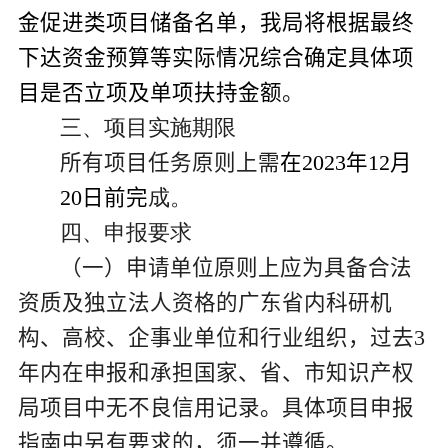
金
促进类
项目储备名单
，
我局
将根据最终
下达资金预算等实际情况综合确定具体项
目是否立项及单项扶持金额
。
三、项目实施期限
所有项目任务原则上需
在
202
3
年
12
月
20
日前完
成。
四、申报要求
（一）
申请单位原则上应为具备合法
资质及独立法人资格的广东省内科研机
构、高校、企事业单位和行业组织，过去
3
年内在申报和承担国家、省、市知识产权
局项目中无不良信用记录。具体项目申报
指南中另有要求的，须一并遵循。