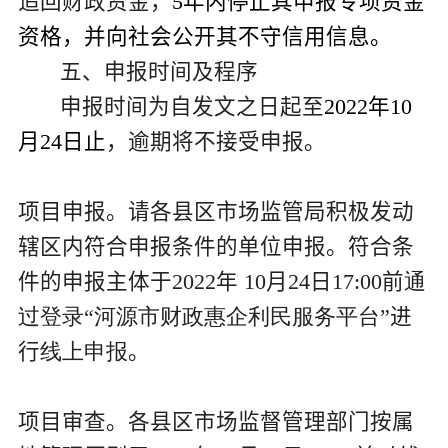
追回财政资金，
5
年内停止其申报专项资金
资格，并向社会公开其不守信用信息。
五、申报时间及程序
申报时间为自发文之日起至
202
2
年
10
月
24
日止
，逾期将不接受申报。
项目申报。请各县区市场监管局积极发动
辖区内符合申报条件的单位申报。符合条
件的
申报主体于
2022
年
10
月
24
日
17:00
前
通
过登录“河源市财政惠企利民服务平台”
进
行
线上申报
。
项目审查
。各县区市场监督管理部门按属