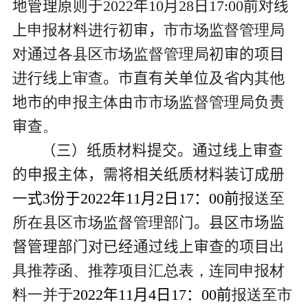
地管理原则
于
2022
年
10
月
28
日
17:00
前
对
线
上
申报材料进行
初审，
市市场监督管理局
对
通过
各县区市场监督管理局
初审的项目
进行
线上
审查
。
市
直有关单位
及省内其他
地市
的
申报主体
由
市市场监督管理局
负责
审查
。
（
三
）
纸质材料提交。
通过
线上审查
的
申报主体
，需
将
相关纸质材料装订成册
一
式
3
份于
202
2
年
11
月
2
日
17
：
00
前
报送至
所在县区市场监督管理部门
。
县区市场监
督管理部门对已经通过线上审查的项目
出
具推荐函、推荐项目汇总表，连同申报材
料一并于
202
2
年
11
月
4
日
17
：
00
前
报送至市