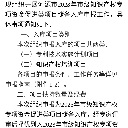
现组织开展
河源市
202
3
年市
级
知识产权专
项资金促进类项目储备入库申报工作，具
体事项通知如下：
一、入库项目类别
本次组织申报入库的项目共
两
类：
（一）
专利技术实施计划
项目
（二）
知识产权培训项目
各项目的申报条件、工作任务等详见
申报指南（附件
1-
2
）
。
二、
项目扶持数量及经费
本次组织申报为
202
3
年
市
级知识产权
专项资金
促进类项目
储备入库，经专家评
审后择优列入
202
3
年
市
级知识产权专项资