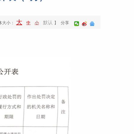
大
默认
体大小：
中
小
】 分享