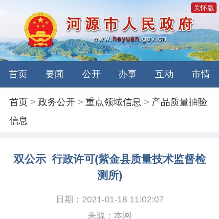
关怀版
首页
要闻
公开
办事
互动
市情
首页
>
政务公开
>
重点领域信息
>
产品质量抽验
信息
双公示_行政许可(紫金县质量技术监督检
测所)
日期：2021-01-18 11:02:07
来源：本网