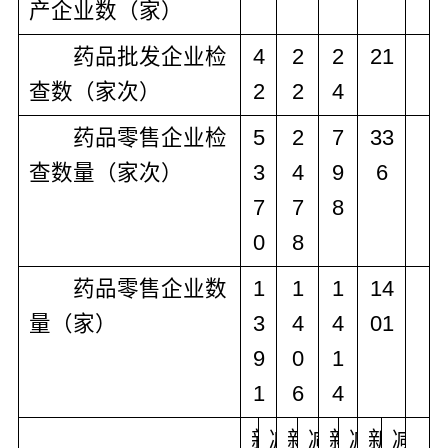
产企业数（家）
药品批发企业检
4
2
2
21
查数（家次）
2
2
4
药品零售企业检
5
2
7
33
查数量（家次）
3
4
9
6
7
7
8
0
8
药品零售企业数
1
1
1
14
量（家）
3
4
4
01
9
0
1
1
6
4
新
减
新
减
新
减
新
减