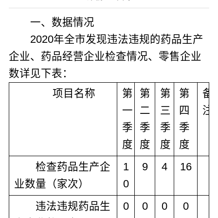
一、数据情况
2020
年全市发现违法违规的药品生产
企业、药品经营企业检查情况、零售企业
数详见下表：
项目名称
第
第
第
第
备
一
二
三
四
注
季
季
季
季
度
度
度
度
检查药品生产企
1
9
4
16
业数量（家次）
0
违法违规药品生
0
0
0
0