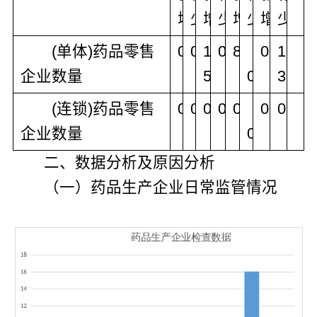
增
少
增
少
增
少
增
少
　　(
单体
)
药品零售
0
0
1
0
8
0
1
企业数量
5
0
3
　　(
连锁
)
药品零售
0
0
0
0
0
0
0
企业数量
0
二、数据分析及原因分析
（一）药品生产企业日常监管情况