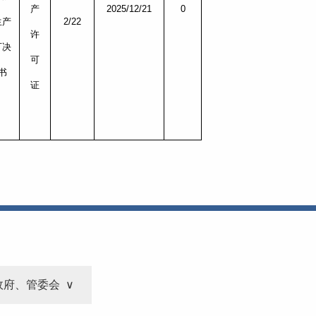
产
2025/12/21
0
生产
2/22
许
可决
可
书
证
政府、管委会