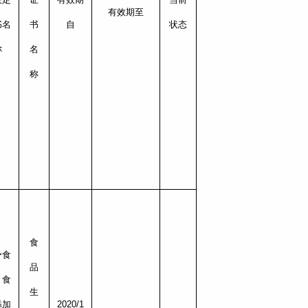
有效期至
书名
书
自
状态
称
名
称
食
予食
品
、食
生
添加
2020/1