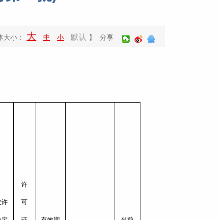
大
默认
体大小：
中
小
】 分享
许
政许
可
决定
证
有效期
当前