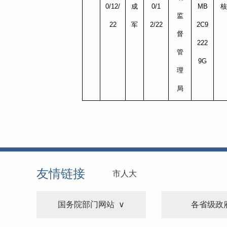
0/12/
成
0/1
MB
核
监
22
军
2/22
2C9
督
222
管
9G
理
局
友情链接
市人大
国务院部门网站
各省级政