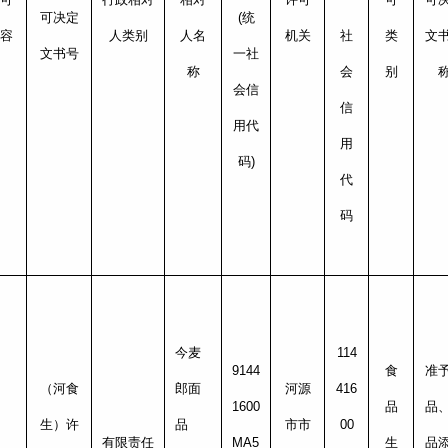
可决定
(统
容
人类别
人名
机关
社
类
文
文书号
一社
称
会
别
会信
信
用代
用
码)
代
码
今麦
114
9144
食
准
（河食
郎面
河源
416
1600
品
品
生）许
品
市市
00
有限责任
MA5
生
品