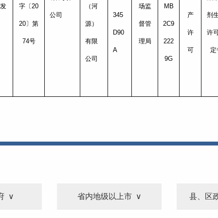
发
字〔20
（河
场监
MB
公司
345
产
剂
20〕第
源）
督管
2C9
D90
许
许
74号
有限
理局
222
A
可
定
公司
9G
府
省内地级以上市
县、区