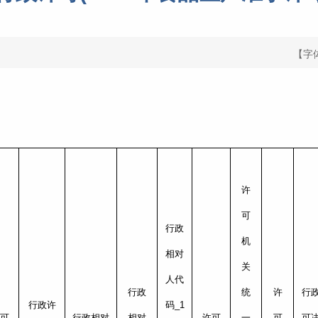
【字
许
可
行政
机
相对
关
人代
行政
统
许
行
行政许
码_1
可
行政相对
相对
许可
一
可
可