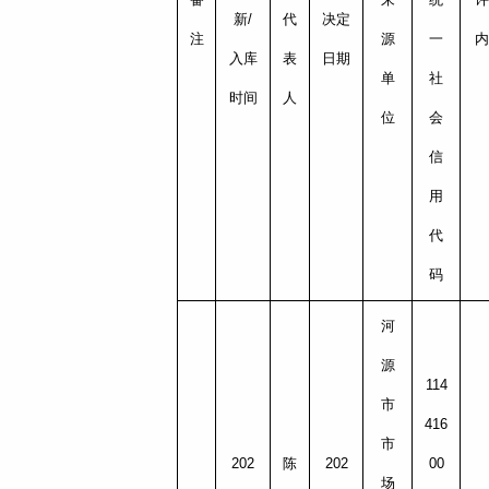
新/
代
决定
注
源
一
内
入库
表
日期
单
社
时间
人
位
会
信
用
代
码
河
源
114
市
416
市
202
陈
202
00
场