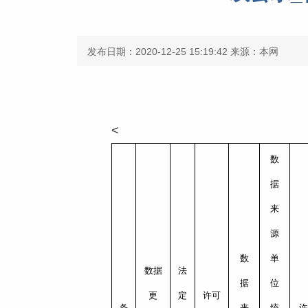
发布日期：2020-12-25 15:19:42
来源：本网
<
数
据
来
源
数
单
数据
法
据
位
更
定
许可
备
来
统
许