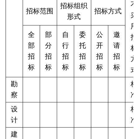
不
招标组织
招标范围
招标方式
采
形式
用
全
部
自
委
公
邀
招
部
分
行
托
开
请
标
招
招
招
招
招
招
方
标
标
标
标
标
标
式
勘
核
察
准
设
核
计
准
建