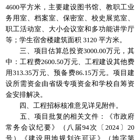
4600
平方米，主要建设图书馆、教职工业
务用室、档案室、保密室、校史展览室、
职工活动室、大小会议室和多功能讲学厅
等；学生宿舍楼建筑面积
3120
平方米。
三、项目估算总投资
3000.00
万元，其
中：工程费
2600.50
万元、工程建设其他费
用
313.35
万元、预备费
86.15
万元。项目建
设所需资金由省级专项资金和学校自筹资
金安排解决。
四、工程招标核准意见详见附件。
五、项目批复的相关文件：《市政府
常务会议纪要》（八届
94
次〔
2024
〕
20
号）《建设用地规划许可证》（地字第