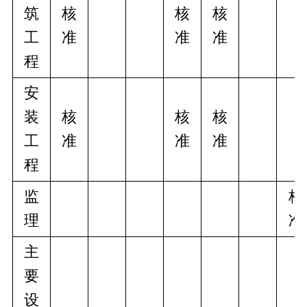
筑
核
核
核
工
准
准
准
程
安
装
核
核
核
工
准
准
准
程
监
核
理
准
主
要
设