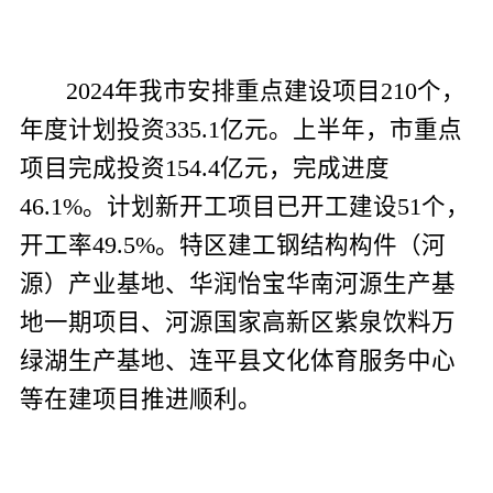
2
02
4
年我
市
安排重点建设项目
210
个，
年度计划投资
335.1
亿元。
上半年
，
市
重点
项目完成投资
154.4
亿元，完成进度
46.1
%
。计划新开工项目已开工建设
51
个，
开工率
49.5
%
。特区建工钢结构构件（河
源）产业基地、华润怡宝华南河源生产基
地一期项目、河源国家高新区紫泉饮料万
绿湖生产基地
、
连平县文化体育服务中心
等在建项目推进顺利。