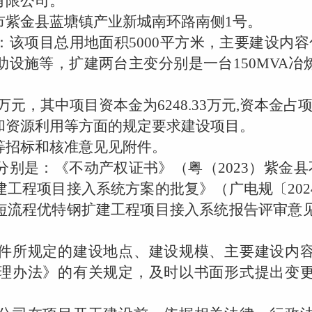
限公司。
紫金县蓝塘镇产业新城南环路南侧
1
号。
该项目总用地面积
5000
平方米，主要建设内容
助设施等，扩建两台主变分别是一台
150MVA
冶
万元，其中项目资本金为
6248.33
万元
,
资本金占
资源利用等方面的规定要求建设项目。
招标和核准意见见附件。
别是：《不动产权证书》（粤（
2023
）紫金县
建工程项目接入系统方案的批复》（广电规〔
202
短流程优特钢扩建工程项目接入系统报告评审意
所规定的建设地点、建设规模、主要建设内容
理办法》的有关规定，及时以书面形式提出变
。