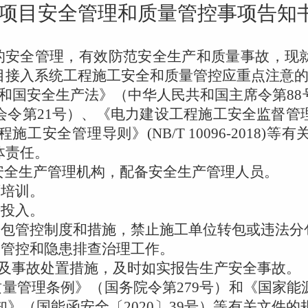
项目安全管理和质量管控事项告知
的安全管理，有效防范安全生产和质量事故，现
目接入系统工程施工安全和质量管控应重点注意
和国安全生产法》
（中华人民共和国主席令第
88
会令第
21
号）、《电力建设工程施工安全监督管
程施工安全管理导则》
(NB/T 10096-2018)
等有
体责任。
安全生产管理机构，配备安全生产管理人员。
育培训。
产投入。
分包管控制度和措施，禁止施工单位转包或违法分
险管控和隐患排查治理工作。
及事故处置措施，及时如实报告生产安全事故。
质量管理条例》（国务院令第
279
号）和《国家能
知》（国能函安全〔
2020
〕
39
号）等有关文件的