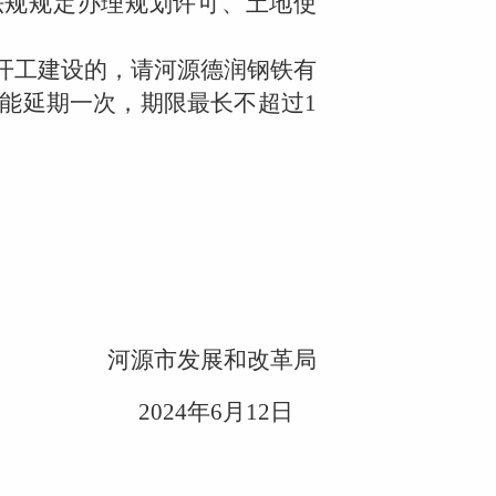
规规定办理规划许可、土地使
开工建设的，请河源德润钢铁有
能延期一次，期限最长不超过
1
河源市发展和改革局
2024
年
6
月
12
日