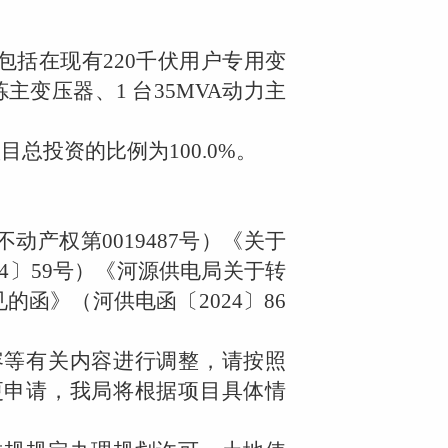
包括在现有
220
千伏用户专用变
炼主变压器、
1
台
35MVA
动力主
项目总投资的比例为
100.0%
。
不动产权第
0019487
号）《关于
4
〕
59
号）《河源供电局关于转
见的函》（河供电函〔
2024
〕
86
等有关内容进行调整，请按照
更申请，我局将根据项目具体情