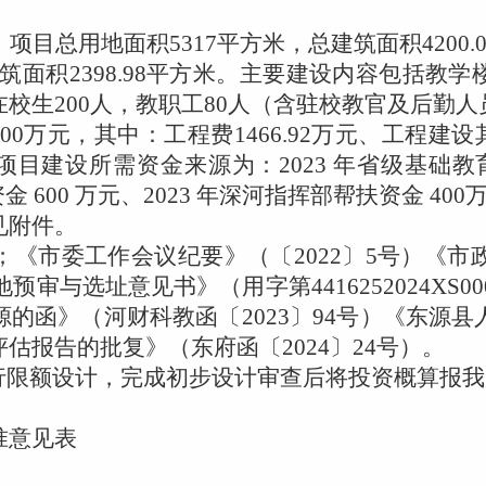
项目总用地面积
5317
平方米，总建筑面积
4200.
筑面积
2398.98
平方米。主要建设内容包括教学
在校生
200
人，教职工
80
人（含驻校教官及后勤人
.00
万元，其中：工程费
1466.92
万元、工程建设
项目建设所需资金来源为：
2023
年省级基础教
资金
600
万元、
2023
年深河指挥部帮扶资金
400
附件。
《市委工作会议纪要》（〔
2022
〕
5
号）《市
地预审与选址意见书》（用字第
4416252024XS00
源的函》（河财科教函〔
2023
〕
94
号）《东源县
评估报告的批复》（东府函〔
2024
〕
24
号）。
行限额设计，完成初步设计审查后将投资概算报我
意见表