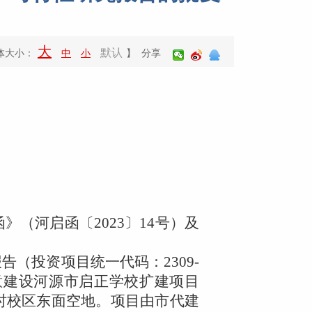
大
默认
体大小：
中
小
】 分享
函》（河启函〔
2023
〕
14
号）及
告（投资项目统一代码：
2309-
意建设河源市启正学校扩建项目
时校区东面空地。项目由市代建