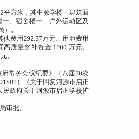
02
平方米，其中教学楼一建筑面
楼一、宿舍楼一、户外运动区及
员）。
其他费用
292.37
万元、用地费用
育高质量奖补资金
1000
万元、
万元。
政府常务会议纪要》（八届
70
次
01S01
）《关于回复河源市启正
人民政府关于河源市启正学校扩
局审批。