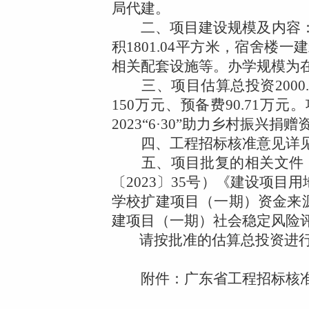
局代建。
二、项目建设规模及内容：
积
1801.04
平方米，宿舍楼一建
相关配套设施等。办学规模为
三、项目估算总投资
2000
150
万元、预备费
90.71
万元。
2023
“
6
·
30
”助力乡村振兴捐赠
四、工程招标核准意见详见
五、项目批复的相关文件；
〔
2023
〕
35
号）《建设项目用
学校扩建项目（一期）资金来
建项目（一期）社会稳定风险
请按批准的估算总投资进
附件：广东省工程招标核准