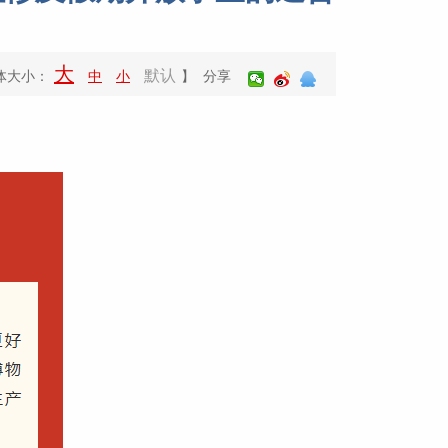
大
默认
体大小：
中
小
】 分享