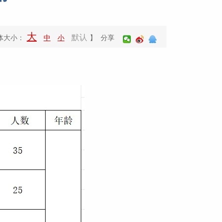
大
默认
体大小：
中
小
】 分享