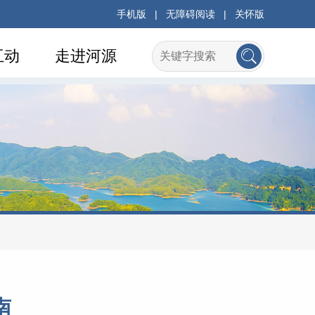
手机版
|
无障碍阅读
|
关怀版
互动
走进河源
南