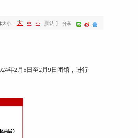
大
默认
体大小：
中
小
】 分享
4年2月5日至2月9日闭馆，进行