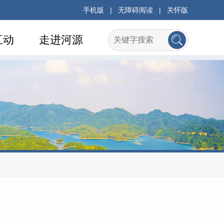
手机版
|
无障碍阅读
|
关怀版
互动
走进河源