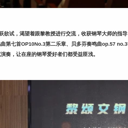
欲试，渴望着跟黎教授进行交流，收获钢琴大师的指导
七首OP10No.3第二乐章、贝多芬奏鸣曲op.57 n
范演奏，让在座的钢琴爱好者们都受益匪浅。