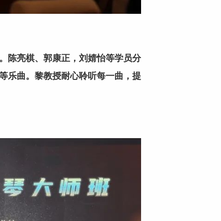
。陈亮棋、郭康正，刘婧怡等学员分
o.3等乐曲。黎教授耐心聆听每一曲，提