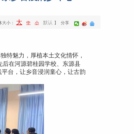
大
默认
体大小：
中
小
】 分享
的独特魅力，厚植本土文化情怀，
先后在河源碧桂园学校、东源县
践平台，让乡音浸润童心，让古韵