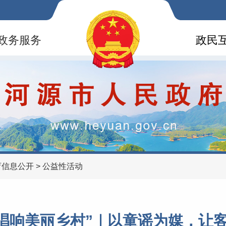
政务服务
政民
育信息公开
>
公益性活动
 唱响美丽乡村”｜以童谣为媒，让