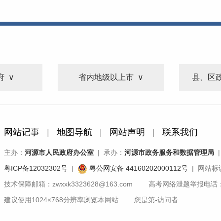
府
省内地级以上市
县、区
网站记事
|
地图导航
|
网站声明
|
联系我们
主办：
河源市人民政府办公室
| 承办：
河源市政务服务和数据管理局
|
粤ICP备12032302号
|
粤公网安备 44160202000112号
| 网站标识
技术保障邮箱：zwxxk3323628@163.com 高考网络泄题举报电话：07
建议使用1024×768分辨率浏览本网站 您是第
-
访问者