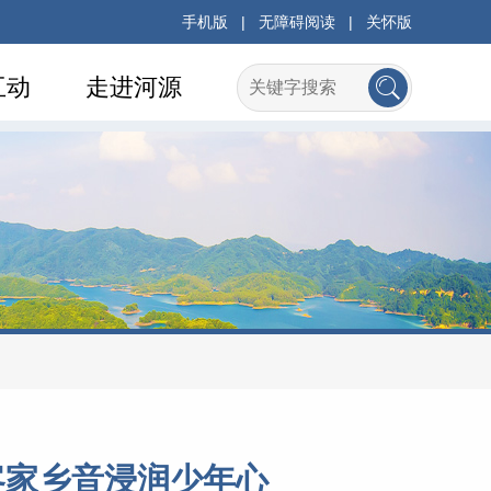
手机版
|
无障碍阅读
|
关怀版
互动
走进河源
客家乡音浸润少年心