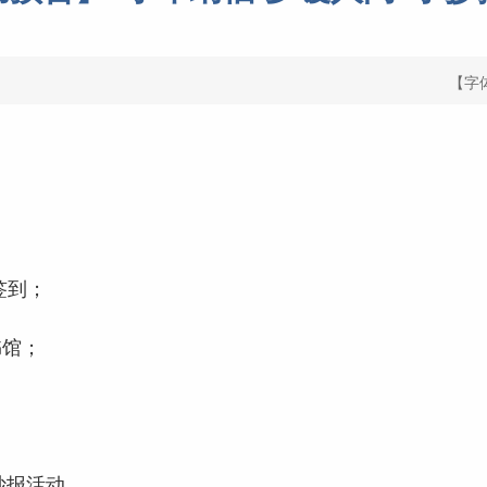
【字
签到；
；
书馆；
抄报活动