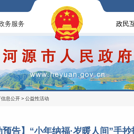
政务服务
政民
育信息公开
>
公益性活动
动预告】“小年纳福·岁暖人间”手抄