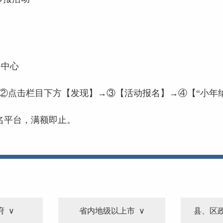
）
务中心
→②点击栏目下方【发现】→③【活动报名】→④【“小年纳
报名平台，满额即止。
府
省内地级以上市
县、区