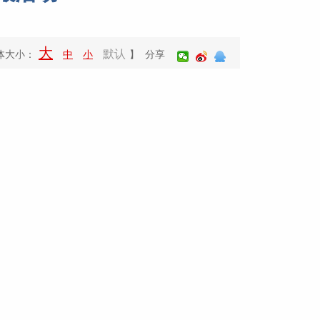
大
默认
体大小：
中
小
】 分享