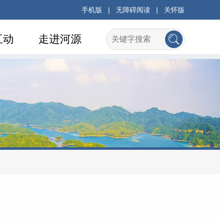
手机版
|
无障碍阅读
|
关怀版
互动
走进河源