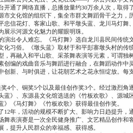
台开通了网络直播，总播放量约30万余人次，取得
市文化馆的组织下，集全市群文舞蹈骨干之力，
平忠信花灯、客家山歌、和平墩头蓝、龙川马灯舞
为展示河源文化魅力的耀眼明珠。
演出令人难忘。《马灯舞》选自龙川县民间传统文
文化习俗。《墩头蓝》取材于和平彭寨墩头村的传
型，再融入和平山歌、采茶舞表演等元素，可谓独
素创编的戏曲音乐与舞蹈进行融合，在舞蹈动作中
中创新、与时俱进，让花朝艺术之花永恒绽放。每
奖4个、铜奖5个以及最佳创作奖3个。经过激烈角
头蓝》、东源县文化馆选送的《竹板欢歌》、源城
蓝》《马灯舞》《竹板欢歌》获得最佳创作奖。
12年，活动的规模不断扩大、影响力日趋提升，
场舞表演赛是一次全民健身推广、文艺精品创作和
展，提升人民群众的幸福感、获得感。