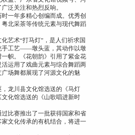
了广泛关注和热烈反响。
历时一年多精心创编而成。优秀创
、粤北采茶等传统元素与现代舞蹈
化艺术“打马灯”，是人们祈求国
统手工艺——墩头蓝，其动作以墩
树一帜。《花朝韵》引用了紫金花
灵活运用了戏曲元素与综合舞蹈两
支广场舞都展现了河源文化的魅
逐，龙川县文化馆选送的《马灯
区文化馆选送的《山歌唱进新时
通过比赛推出了一批获得国家和省
客家文化传承的有机结合，将进一