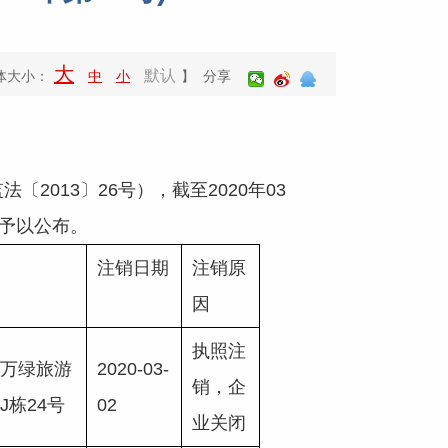
大
默认
体大小：
中
小
】 分享
13〕26号），截至2020年03
现予以公布。
注销日期
注销原
因
执照注
万绿旅游
2020-03-
销，企
J栋24号
02
业关闭