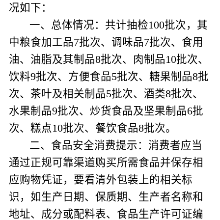
况如下：
一、总体情况：
共计抽检
100
批次，其
中粮食加工品
7
批次、调味品
7
批次、食用
油、油脂及其制品
8
批次、肉制品
10
批次、
饮料
9
批次、方便食品
5
批次、糖果制品
8
批
次、茶叶及相关制品
5
批次、酒类
8
批次、
水果制品
9
批次、炒货食品及坚果制品
6
批
次、糕点
10
批次、餐饮食品
8
批次。
二、
食品安全消费提示：
消费者应当
通过正规可靠渠道购买所需食品并保存相
应购物凭证，要看清外包装上的相关标
识，如生产日期、保质期、生产者名称和
地址、成分或配料表、食品生产许可证编