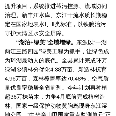
提升项目，系统推进截污控源、流域协同
治理。新丰江水库、东江干流水质长期稳
定在国家地表水Ⅰ、Ⅱ类标准，以铁腕治污
守护大湾区水安全屏障。
“湖泊+绿美”全域增绿。
东源以“一湖
两江三路四园”绿美工程为抓手，让绿色成
为环湖最动人的底色。全县累计完成环万
绿湖乡镇林分优化4.38万亩、新造林抚育
4.96万亩，森林覆盖率达70.48%，空气质
量优良率稳居全省前列。今年计划再种植
超36万株苗木，力争4月底前完成植树造
林。国家一级保护动物黄胸鹀现身东江湿
地公园，“中华穿山甲国家重点监测单元”正