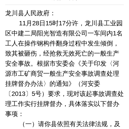
龙川县人民政府：
11
月
28
日
15
时
17分
许，龙川县工业园
区中建二局阳光智造有限公司一车间内
1名
工人
在操作钢构件翻身过程中发生倾倒，
致其被砸伤，经抢救无效
死亡
的一般生产
安全
事故。根据市安委会《关于印发〈河
源市工矿商贸一般生产安全事故调查处理
挂牌督办办法〉的通知》（河安委
〔2013〕5号）要求，现对该起事故调查处
理工作实行挂牌督办，具体落实以下督办
事项：
（一）请你县依照有关法律法规，及