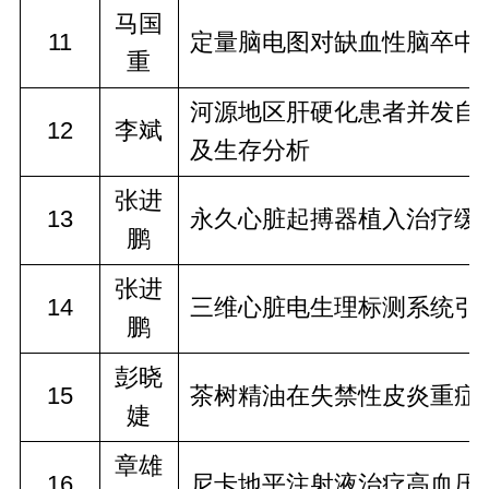
马国
11
定量脑电图对缺血性脑卒中
重
河源地区肝硬化患者并发自
12
李斌
及生存分析
张进
13
永久心脏起搏器植入治疗缓
鹏
张进
14
三维心脏电生理标测系统引
鹏
彭晓
15
茶树精油在失禁性皮炎重症
婕
章雄
16
尼卡地平注射液治疗高血压