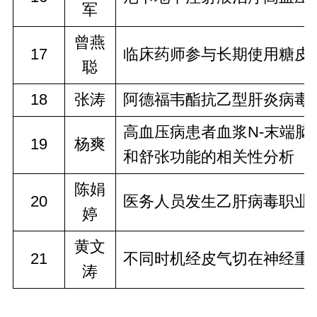
军
曾燕
17
临床药师参与长期使用糖皮
聪
18
张涛
阿德福韦酯抗乙型肝炎病毒
高血压病患者血浆N-末端脑钠肽
19
杨爽
和舒张功能的相关性分析
陈娟
20
医务人员发生乙肝病毒职业
婷
黄文
21
不同时机经皮气切在神经重
涛