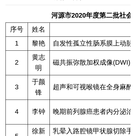
河源市2020年度第二批社
序号
姓名
1
黎艳
自发性孤立性肠系膜上动脉夹
黄志
2
磁共振弥散加权成像(DWI
明
于颜
3
超声和可视喉镜在全身麻醉
锋
4
李钟
晚期前列腺癌患者内分泌治
徐新
乳晕入路腔镜甲状腺切除手