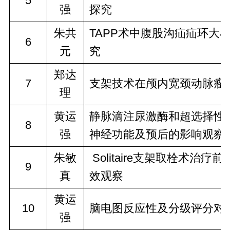
5
强
探究
朱共
TAPP术中腹股沟疝疝环大
6
元
究
郑达
7
支架技术在颅内宽颈动脉瘤
理
黄运
静脉滴注尿激酶和超选择性动
8
强
神经功能及预后的影响观察
朱敏
 Solitaire支架取栓术
9
真
效观察
黄运
10
脑电图反应性及分级评分对
强