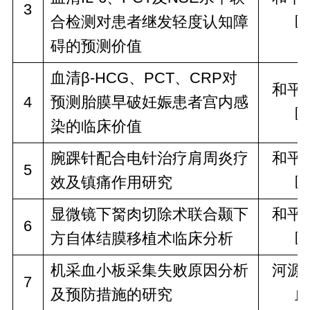
3
合检测对患者继发轻度认知障
医
碍的预测价值
血清β-HCG、PCT、CRP对
和平
4
预测胎膜早破妊娠患者宫内感
医
染的临床价值
腕踝针配合电针治疗肩周炎疗
和平
5
效及镇痛作用研究
医
显微镜下胬肉切除术联合颞下
和平
6
方自体结膜移植术临床分析
医
机采血小板采集失败原因分析
河源
7
及预防措施的研究
血