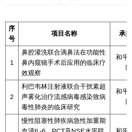
序
项目名称
承担
号
鼻腔灌洗联合滴鼻法在功能性
和平
1
鼻内窥镜手术后应用的临床疗
医
效观察
利巴韦林注射液联合干扰素超
和平
2
声雾化治疗流感病毒感染致病
医
毒性肺炎的临床研究
慢性阻塞性肺疾病急性加重期
血清IL-6、PCT及NSE水平联
和平