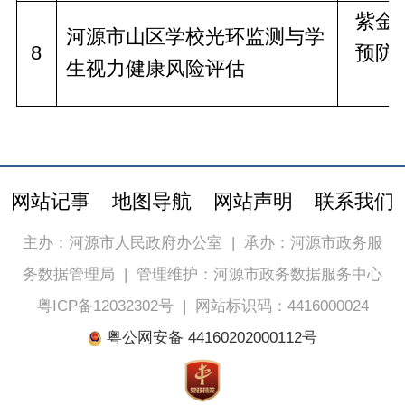
紫金
河源市山区学校光环监测与学
8
预防
生视力健康风险评估
网站记事
地图导航
网站声明
联系我们
主办：河源市人民政府办公室
|
承办：河源市政务服
务数据管理局
|
管理维护：河源市政务数据服务中心
粤ICP备12032302号
|
网站标识码：4416000024
粤公网安备 44160202000112号