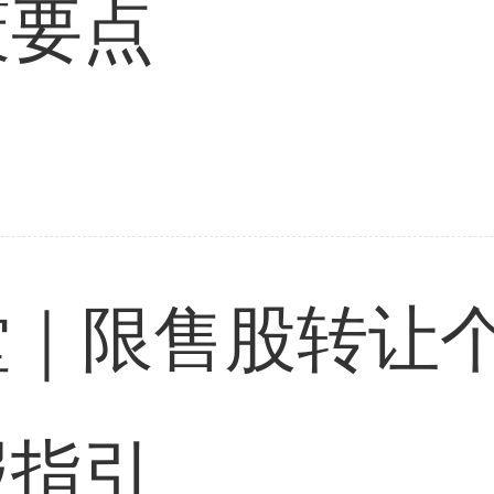
策要点
堂｜限售股转让
报指引