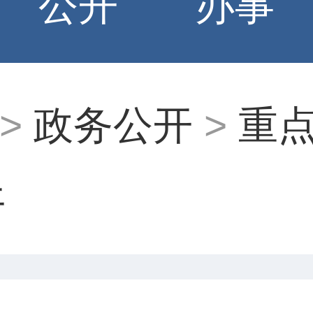
公开
办事
>
政务公开
>
重
开