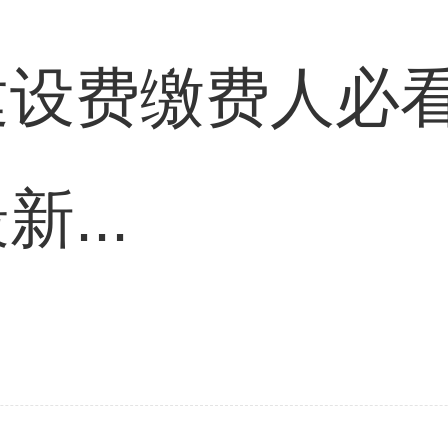
设费缴费人必看！
...