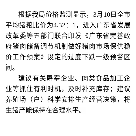
根据我局价格监测显示，
3
月
10
日全市
平均猪粮比价为
4.32
：
1
，进入广东省发展
改革委等五部门联合印发《广东省完善政
府猪肉储备调节机制做好猪肉市场保供稳
价工作预案》设定的过度下跌一级预警区
间。
建议有关屠宰企业、肉类食品加工企
业等抓住有利时机，及时补充库存；建议
养殖场（户）科学安排生产经营决策，将
生猪产能保持在合理水平。