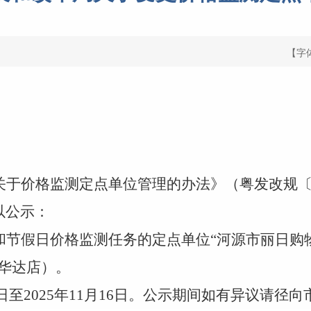
【字
关于价格监测定点单位管理
的
办法
》（粤发改
规
以公示：
和
节假日价格监测
任务的
定点单位
“
河源市丽日购
惠华达店）
。
日至
202
5
年
11
月
16
日。公示
期间如有异议
请径向