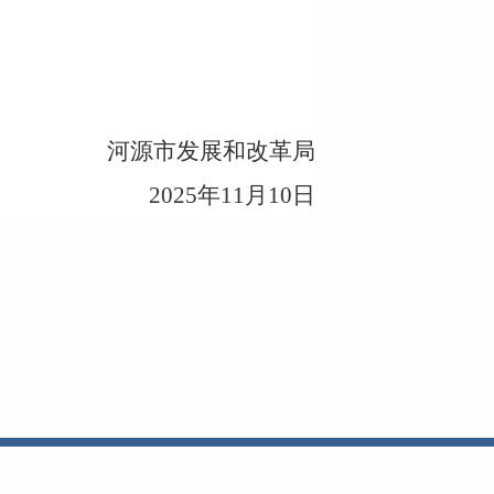
河源市发展和改革局
202
5
年
11
月
10
日