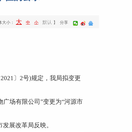
大
默认
体大小：
中
小
】 分享
〔
2021
〕
2
号
)
规定，
我局
拟
变更
物广场有限公司
”变更为
“
河源市
市发展改革局
反映。